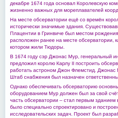
декабре 1674 года основал Королевскую ком
жизненно важных для мореплавателей коорд
На месте обсерватории ещё со времён коро
исторически значимые здания. Существовавш
Плацентии в Гринвиче был местом рождения 
расположен ранее на месте обсерватории, ка
котором жили Тюдоры.
В 1674 году сэр Джонас Мур, генеральный и
предложил королю Карлу II построить обсерв
работать астроном Джон Флемстид. Джонас М
Штаб снабжения был назначен ответственны
Однако обеспечивать обсерваторию основн
оборудованием Мур должен был за свой счёт
часть обсерватории – стал первым зданием 
было специально спроектировано и построе
исследовательских задач. Проект был разр