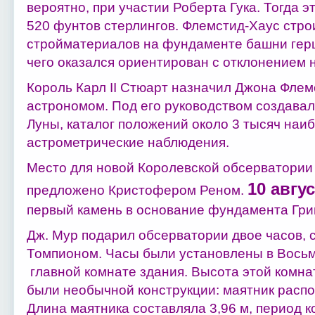
вероятно, при участии Роберта Гука. Тогда 
520 фунтов стерлингов. Флемстид-Хаус стро
стройматериалов на фундаменте башни герц
чего оказался ориентирован с отклонением н
Король Карл II Стюарт назначил Джона Фле
астрономом. Под его руководством создава
Луны, каталог положений около 3 тысяч наиб
астрометрические наблюдения.
Место для новой Королевской обсерватории 
10 авгу
предложено Кристофером Реном.
первый камень в основание фундамента Гри
Дж. Мур подарил обсерватории двое часов,
Томпионом. Часы были установлены в Восьм
главной комнате здания. Высота этой комна
были необычной конструкции: маятник расп
Длина маятника составляла 3,96 м, период к