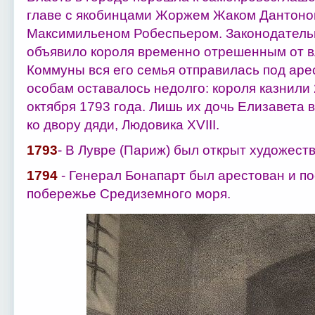
главе с якобинцами Жоржем Жаком Дантоно
Максимильеном Робеспьером. Законодательн
объявило короля временно отрешенным от в
Коммуны вся его семья отправилась под аре
особам оставалось недолго: короля казнили 2
октября 1793 года. Лишь их дочь Елизавета 
ко двору дяди, Людовика XVIII.
1793
- В Лувре (Париж) был открыт художест
1794
- Генерал Бонапарт был арестован и п
побережье Средиземного моря.