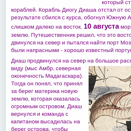
который ст
кораблей. Корабль Диогу Диаша отстал от о
результате сбился с курса, обогнул Южную 
10 августа
слишком далеко на восток.
моря
землю. Путешественник решил, что это вос
двинулся на север и пытался найти порт Моз
были напрасными - хорошо известный португ
Диаш продвинулся на север на большое расс
виду (мыс Амбр, северная
оконечность Мадагаскара).
Тогда он понял, что принял
за берег материка новую
землю, которая оказалась
огромным островом. Диаш
вернулся и команда с
капитаном высадилась на
берег острова, чтобы