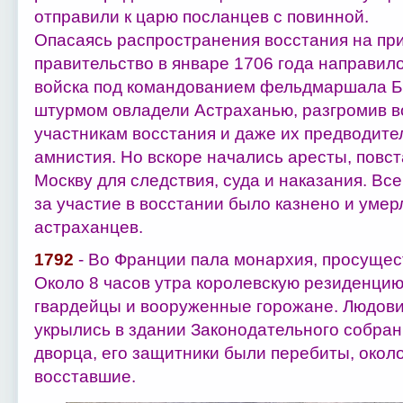
отправили к царю посланцев с повинной.
Опасаясь распространения восстания на при
правительство в январе 1706 года направил
войска под командованием фельдмаршала Б
штурмом овладели Астраханью, разгромив 
участникам восстания и даже их предводит
амнистия. Но вскоре начались аресты, повст
Москву для следствия, суда и наказания. Все
за участие в восстании было казнено и умер
астраханцев.
1792
- Во Франции пала монархия, просущест
Около 8 часов утра королевскую резиденци
гвардейцы и вооруженные горожане. Людови
укрылись в здании Законодательного собра
дворца, его защитники были перебиты, около
восставшие.