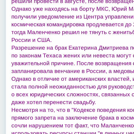
решили провести в августе, после возвраще
Однако уже находясь на борту МКС, Юрий М
получили уведомление из Центра управления
космическая командировка продлевается до 2
тогда Маленченко решил не тянуть с женить
России и США.
Разрешение на брак Екатерина Дмитриева п
по законам Техаса жених или невеста могут 
уважительной причине. После возвращения 
запланировала венчание в России, а медовый
Однако в отличие от американских властей, 
стала полной неожиданностью для руководст
о всех юридических сложностях, связанных 
даже хотел перенести свадьбу.
Несмотря на то, что в "Кодексе поведения к
прямого запрета на заключение брака в кос
сочли нарушением тот факт, что Маланченк
использовать ресурсы станции "в личных цел