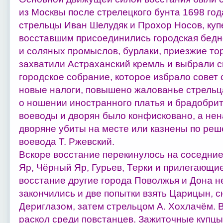
из Москвы после стрелецкого бунта 1698 год
стрельцы Иван Шелудяк и Прохор Носов, купе
восставшим присоединились городская бедн
и соляных промыслов, бурлаки, приезжие то
захватили Астраханский кремль и выбрали с
городское собрание, которое избрало совет
новые налоги, повышено жалованье стрельца
о ношении иностранного платья и брадобри
воеводы и дворян было конфисковано, а не
дворяне убиты на месте или казнены по реше
воевода Т. Ржевский.
Вскоре восстание перекинулось на соседние
Яр, Чёрный Яр, Гурьев, Терки и прилегающи
восстание другие города Поволжья и Дона н
закончились и две попытки взять Царицын, 
Дериглазом, затем стрельцом А. Хохлачём.
раскол среди повстанцев. Зажиточные купцы