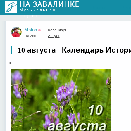
НА ЗАВАЛИНКЕ
Войти
Рег
|
Музыкальная
соцсеть
Albina
Календарь
Оффлайн
админ
Август
10 августа - Календарь Истор