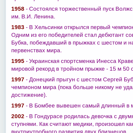
1958
- Состоялся торжественный пуск Волжс
им. В.И. Ленина.
1983
- В Хельсинки открылся первый чемпион
Одним из его победителей стал дебютант со
Бубка, побеждавший в прыжках с шестом и 
первенствах мира.
1995
- Украинская спортсменка Инесса Краве
мировой рекорд в тройном прыжке - 15 м 50 
1997
- Донецкий прыгун с шестом Сергей Буб
чемпионом мира (пока больше никому не уда
достижение).
1997
- В Бомбее вывешен самый длинный в ми
2002
- В Гондурасе родилась девочка с двум
ступнями. Как считают медики, произошел ка
внутриутробного развития двух близнецов.