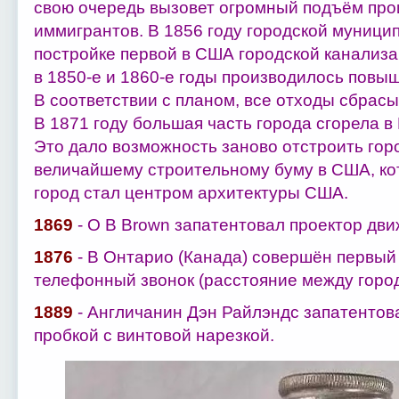
свою очередь вызовет огромный подъём прои
иммигрантов. В 1856 году городской муници
постройке первой в США городской канализац
в 1850-е и 1860-е годы производилось повы
В соответствии с планом, все отходы сбрасы
В 1871 году большая часть города сгорела в
Это дало возможность заново отстроить гор
величайшему строительному буму в США, кот
город стал центром архитектуры США.
1869
- O B Brown запатентовал проектор дви
1876
- В Онтарио (Канада) совершён первый
телефонный звонок (расстояние между город
1889
- Англичанин Дэн Райлэндс запатентов
пробкой с винтовой нарезкой.