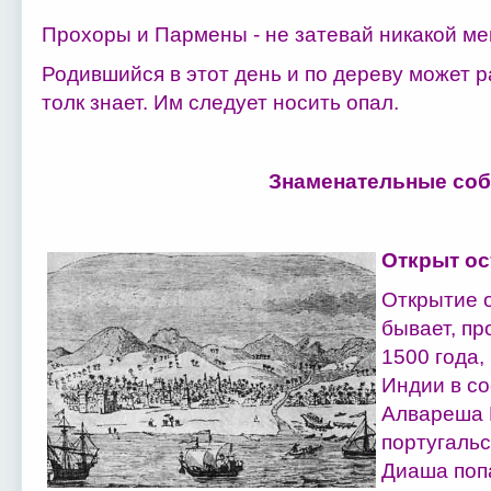
Прохоры и Пармены - не затевай никакой ме
Родившийся в этот день и по дереву может р
толк знает. Им следует носить опал.
Знаменательные соб
Открыт ос
Открытие о
бывает, пр
1500 года,
Индии в со
Алвареша 
португальс
Диаша поп