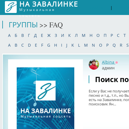
НА ЗАВАЛИНКЕ
Войти
Рег
|
Музыкальная
соцсеть
ГРУППЫ
>> FAQ
А
Б
В
Г
Д
Е
Ж
З
И
К
Л
М
Н
О
П
Р
С
Т
A
B
C
D
E
F
G
H
I
J
K
L
M
N
O
P
Q
R
S
Albina
Оффла
админ
Поиск по
Если у Вас не получае
песню и т.д., т.п., но 
есть на Завалинке, по
поисковик Ян...