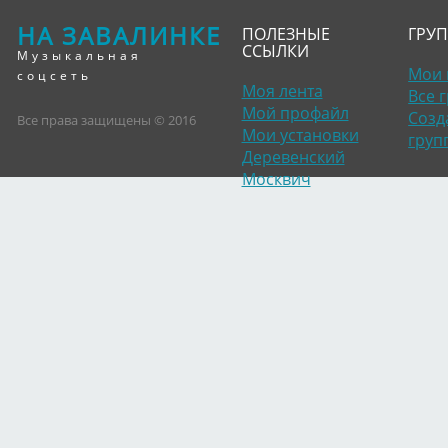
НА ЗАВАЛИНКЕ
ПОЛЕЗНЫЕ
ГРУ
ССЫЛКИ
Музыкальная
Мои 
соцсеть
Моя лента
Все 
Мой профайл
Созд
Все права защищены © 2016
Мои установки
груп
Деревенский
Москвич