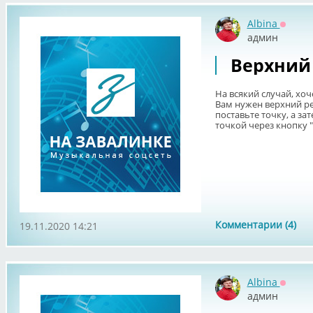
Albina
Оффла
админ
Верхний 
На всякий случай, хоч
Вам нужен верхний ре
поставьте точку, а за
точкой через кнопку "И
Комментарии (4)
19.11.2020 14:21
Albina
Оффла
админ