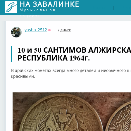
НА ЗАВАЛИНКЕ
Войти
Рег
|
Музыкальная
соцсеть
yasha_2512
Деньги
Оффлайн
10 и 50 САНТИМОВ АЛЖИРСК
РЕСПУБЛИКА 1964г.
В арабских монетах всегда много деталей и необычного ш
красивыми.