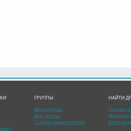
ЛКИ
ГРУППЫ
НАЙТИ Д
Мои группы
Список п
Все группы
Мужские 
Создать новую группу
Dzen кан
сквич