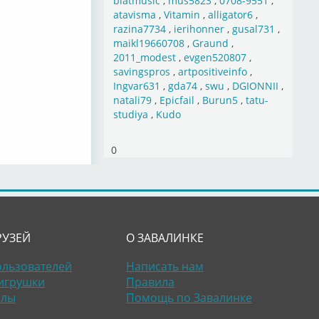
blatmusic
,
mus5823
,
0708-9551
,
atavisma
,
Vitamin
,
alligator6
,
razina7734
,
ierihonner
,
gusal731
,
maikl19660708
,
Graund
,
2011_modest
,
evgen520807
,
savingspros
,
artpositiveinfo
,
Ingvar631
,
gda74
,
swu
,
DGIONNII
,
natali79
,
Epicfail
,
Burun5
,
tatu-
studiya
,
Kudo
0
РУЗЕЙ
О ЗАВАЛИНКЕ
ользователей
Написать нам
игрушки
Правила
алы
Помощь по Завалинке