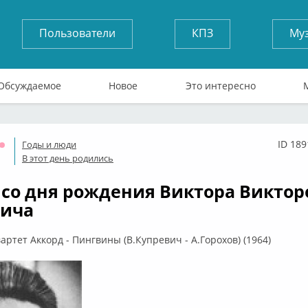
Пользователи
КПЗ
Му
Обсуждаемое
Новое
Это интересно
ID 189
Годы и люди
Оффлайн
В этот день родились
т со дня рождения Виктора Викто
вича
артет Аккорд - Пингвины (В.Купревич - А.Горохов) (1964)