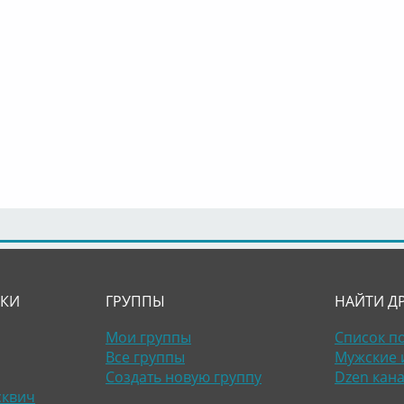
ЛКИ
ГРУППЫ
НАЙТИ Д
Мои группы
Список п
Все группы
Мужские 
Создать новую группу
Dzen кан
сквич