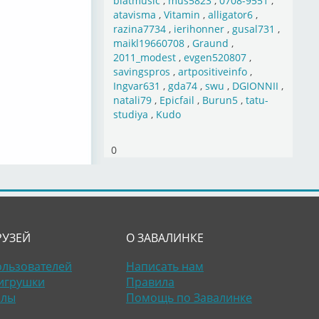
blatmusic
,
mus5823
,
0708-9551
,
atavisma
,
Vitamin
,
alligator6
,
razina7734
,
ierihonner
,
gusal731
,
maikl19660708
,
Graund
,
2011_modest
,
evgen520807
,
savingspros
,
artpositiveinfo
,
Ingvar631
,
gda74
,
swu
,
DGIONNII
,
natali79
,
Epicfail
,
Burun5
,
tatu-
studiya
,
Kudo
0
РУЗЕЙ
О ЗАВАЛИНКЕ
ользователей
Написать нам
игрушки
Правила
алы
Помощь по Завалинке