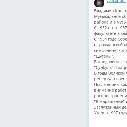
Astronom
⁣Владимир Конст
Музыкальное об
района и в музы
С 1932 г. по 19
факультете в кл
С 1934 года Сор
о гражданской в
симфонического 
"Цыганы".
В предвоенные г
"Сунбуль" (Гиац
В годы Великой 
репертуар военн
После войны ком
внимание работ
распространение
"Возвращение" и
Заслуженный дея
Умер в 1997 году