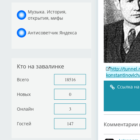
Музыка. История,
открытия, мифы
Антисоветчик Яндекса
Кто на завалинке
http://tunnel
konstantinovich
Всего
18516
Ссылка на
Новых
0
Онлайн
3
Гостей
147
Комментарии (