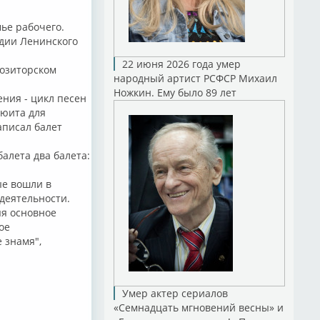
мье рабочего.
удии Ленинского
22 июня 2026 года умер
позиторском
народный артист РСФСР Михаил
Ножкин. Ему было 89 лет
ния - цикл песен
сюита для
аписал балет
алета два балета:
ые вошли в
деятельности.
яя основное
ое
 знамя",
Умер актер сериалов
«Семнадцать мгновений весны» и