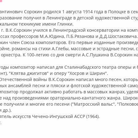
Оффлайн
антинович Сорокин родился 1 августа 1914 года в Полоцке в се
разование получил в Ленинграде в детской художественной ст
кальном техникуме имени Глинки.
37 г. В.К.Сорокин учился в Ленинградской консерватории на ком
ассах профессоров М.А.Юдина, П.Б.Рязанова и Д.Д.Шостаковича.
окин член Союза композиторов. Его первые изданные произведе
ойне, романсы на стихи А.Глебы, массовые и эстрадные песни, 
оркестра. К 100-летию со дня смерти А.С.Пушкина В.Сорокин н
оды композитор написал для Сталинабадского театра оперы и б
инт), "Клятва джигитов" и оперу "Хосров и Ширин".
Отечественной войны В.К.Сорокин написал много песен, котор
ых ансамблей песни и пляски и флотской художественной само
позитор продолжал активно работать в массовых жанрах, удел
е над произведениями ораториально-кантатного жанра. Широк
 получили и многие его песени ("Матросский вальс", "Полковое
 др.).
тель искусств Чечено-Ингушской АССР (1964).
.