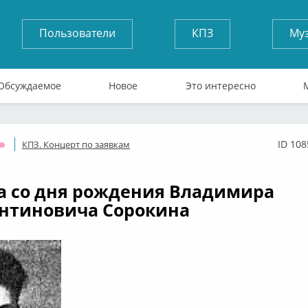
Пользователи
КПЗ
Му
Обсуждаемое
Новое
Это интересно
ID 108
КПЗ. Концерт по заявкам
Оффлайн
да со дня рождения Владимира
нтиновича Сорокина