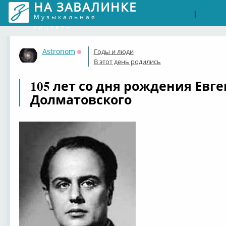
НА ЗАВАЛИНКЕ
Войти
Рег
|
Музыкальная
соцсеть
Astronom
Годы и люди
Оффлайн
В этот день родились
105 лет со дня рождения Евг
Долматовского