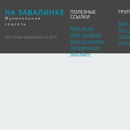
НА ЗАВАЛИНКЕ
ПОЛЕЗНЫЕ
ГРУ
ССЫЛКИ
Музыкальная
Мои 
соцсеть
Моя лента
Все 
Мой профайл
Созд
Все права защищены © 2016
Мои установки
груп
Деревенский
Москвич