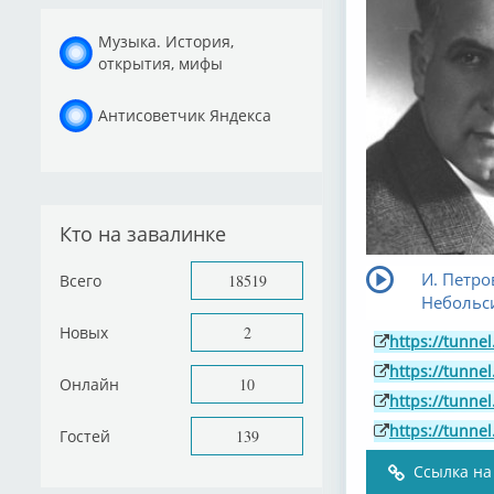
Музыка. История,
открытия, мифы
Антисоветчик Яндекса
Кто на завалинке
И. Петро
Всего
18519
Небольси
Новых
2
https://tunne
https://tunne
Онлайн
10
https://tunne
https://tunne
Гостей
139
Ссылка на