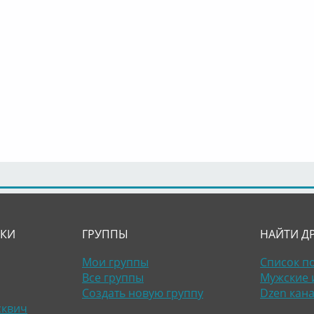
ЛКИ
ГРУППЫ
НАЙТИ Д
Мои группы
Список п
Все группы
Мужские 
Создать новую группу
Dzen кан
сквич