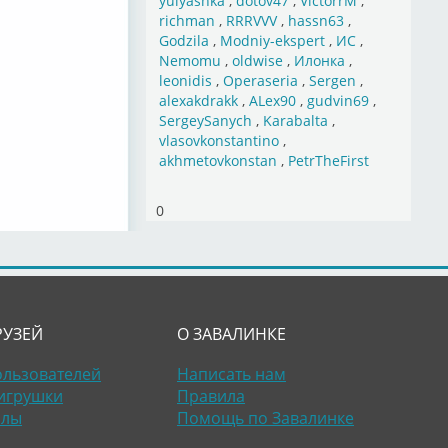
yulyashka
,
dotov47
,
VictorrM
,
richman
,
RRRVVV
,
hassn63
,
Godzila
,
Modniy-ekspert
,
ИС
,
Nemomu
,
oldwise
,
Илонка
,
leonidis
,
Operaseria
,
Sergen
,
alexakdrakk
,
ALex90
,
gudvin69
,
SergeySanych
,
Karabalta
,
vlasovkonstantino
,
akhmetovkonstan
,
PetrTheFirst
0
РУЗЕЙ
О ЗАВАЛИНКЕ
ользователей
Написать нам
игрушки
Правила
алы
Помощь по Завалинке