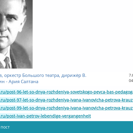
в, оркестр Большого театра, дирижёр В.
7.
04
н - Ария Салтана
l.ru/post-96-let-so-dnya-rozhdeniya-sovetskogo-pevca-bas-pedago
l.ru/post-97-let-so-dnya-rozhdeniya-ivana-ivanovicha-petrova-krau
l.ru/post-99-let-so-dnya-rozhdeniya-ivana-ivanovicha-petrova-krau
l.ru/post-ivan-petrov-lebendige-vergangenheit
 пост