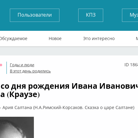
Пользователи
КПЗ
Му
Обсуждаемое
Новое
Это интересно
ID 186
Годы и люди
Оффлайн
В этот день родились
т со дня рождения Ивана Иванови
а (Краузе)
- Ария Салтана (Н.А.Римский-Корсаков. Сказка о царе Салтане)