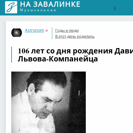
НА ЗАВАЛИНКЕ
Войти
Рег
|
Музыкальная
соцсеть
Astronom
Годы и люди
Оффлайн
В этот день родились
106 лет со дня рождения Да
Львова-Компанейца