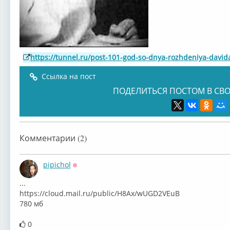
https://tunnel.ru/post-101-god-so-dnya-rozhdeniya-david
Ссылка на пост
ПОДЕЛИТЬСЯ ПОСТОМ В СВО
Комментарии (2)
pipichol
Оффлайн
...
⁣https://cloud.mail.ru/public/H8Ax/wUGD2VEuB
780 мб
0