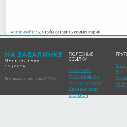
Авторизуйтесь
, чтобы оставить комментарий.
НА ЗАВАЛИНКЕ
ПОЛЕЗНЫЕ
ГРУ
ССЫЛКИ
Музыкальная
Мои 
соцсеть
Моя лента
Все 
Мой профайл
Созд
Все права защищены © 2016
Мои установки
груп
Деревенский
Москвич