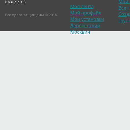
Мои 
соцсеть
Моя лента
Все 
Мой профайл
Созд
Все права защищены © 2016
Мои установки
груп
Деревенский
Москвич