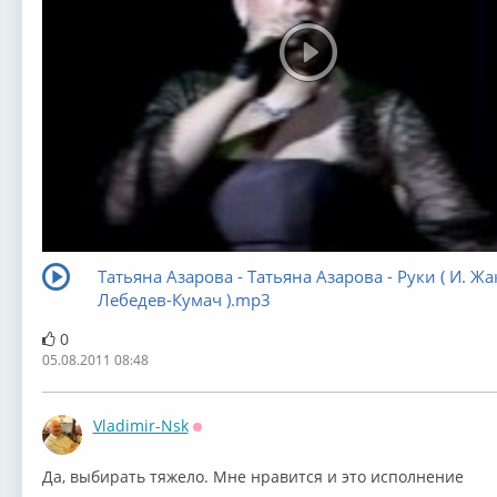
Татьяна Азарова - Татьяна Азарова - Руки ( И. Жак
Лебедев-Кумач ).mp3
0
05.08.2011 08:48
Vladimir-Nsk
Оффлайн
Да, выбирать тяжело. Мне нравится и это исполнение