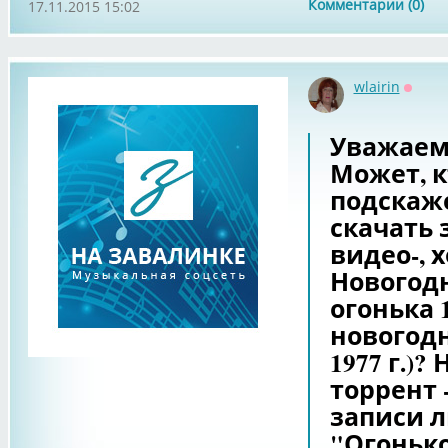
Комментарии (0)
17.11.2015 15:02
wlairin
Оффл
Уважаем
Может, к
подскаже
скачать 
видео-, х
Новогодн
огонька 19
новогодн
1977 г.)
торрент 
записи 
"Огонько