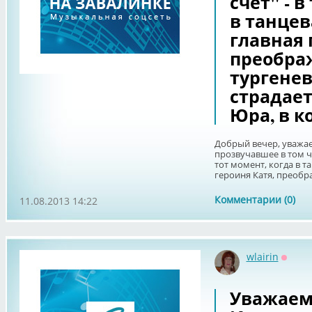
счёт" - в
в танцев
главная 
преобра
тургенев
страдает 
Юра, в к
Добрый вечер, уважае
прозвучавшее в том чи
тот момент, когда в т
героиня Катя, преобра
Комментарии (0)
11.08.2013 14:22
wlairin
Оффл
Уважаем