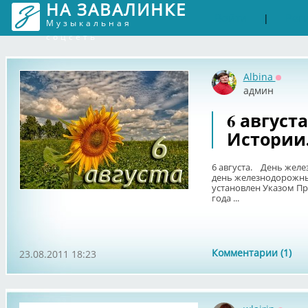
НА ЗАВАЛИНКЕ
Войти
Рег
|
Музыкальная
соцсеть
Albina
Оффла
админ
6 август
Истории
6 августа. День желез
день железнодорожных
установлен Указом Пре
года ...
Комментарии (1)
23.08.2011 18:23