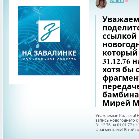
wlairin
Оффл
Уважаем
поделитс
ссылкой 
новогодн
который 
31.12.76 н
хотя бы 
фрагмен
передаче
бамбина
Мирей М
Уважаемые Коллеги! Не
запись новогоднего ог
31.12.76 на 01.01.77 г
фрагментами! В той пе