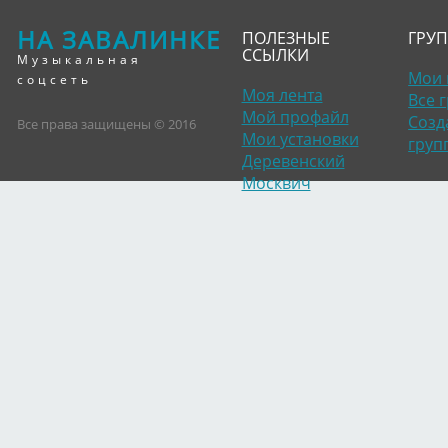
НА ЗАВАЛИНКЕ
ПОЛЕЗНЫЕ
ГРУ
ССЫЛКИ
Музыкальная
Мои 
соцсеть
Моя лента
Все 
Мой профайл
Созд
Все права защищены © 2016
Мои установки
груп
Деревенский
Москвич