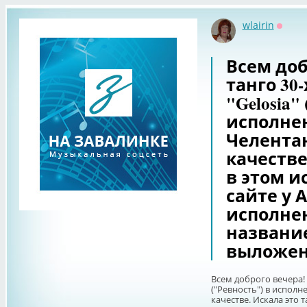
wlairin
Оффл
Всем доб
танго 30-
"Gelosia"
исполне
Челента
качестве
в этом и
сайте у А
исполне
название
выложен
Всем доброго вечера! И
("Ревность") в испол
качестве. Искала это 