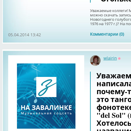
Уважаемые коллеги! М
можно скачать запись 
Новогоднего голубого 
1976 на 1977 г.)? На п
Комментарии (0)
05.04.2014 13:42
wlairin
Оффл
Уважаем
написала
почему-т
это танг
фонотек
"del Sol" 
Хотелось
название