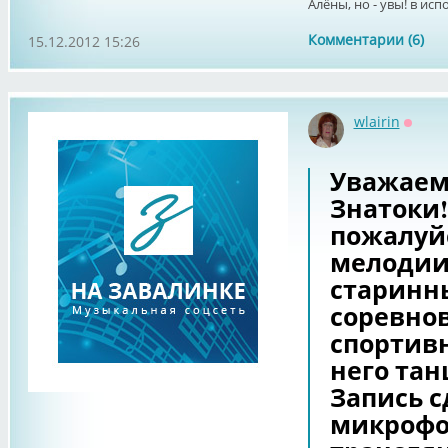
Алёны, но - увы! в испо
Комментарии (6)
15.12.2012 15:26
wlairin
Оффл
Уважаем
Знатоки!
пожалуйс
мелодии.
старинны
соревно
спортив
него тан
Запись с
микрофо