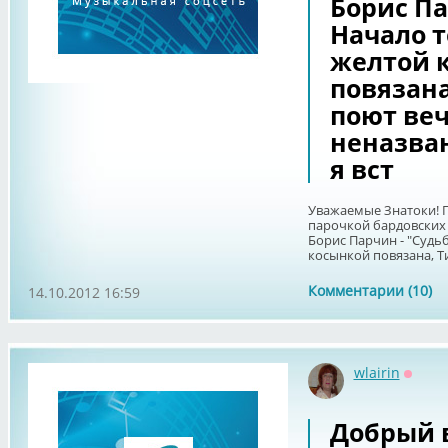
Борис Па
Начало т
желтой 
повязана
поют веч
неназван
я вст
Уважаемые Знатоки! П
парочкой бардовских 
Борис Парчин - "Судьб
косынкой повязана, Ти
Комментарии (10)
14.10.2012 16:59
wlairin
Оффл
Добрый в