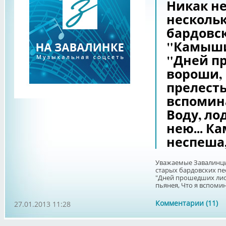
Никак не
нескольк
бардовск
"Камыши
"Дней п
вороши,
прелесть
вспомин
Воду, ло
нею... К
неспеша
Уважаемые Завалинцы
старых бардовских пе
"Дней прошедших лис
пьянея, Что я вспомин
Комментарии (11)
27.01.2013 11:28