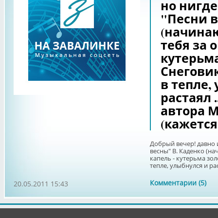
но нигде
"Песни в
(начина
тебя за 
кутерьма
Снегови
в тепле,
растаял .
автора 
(кажется,
Добрый вечер! давно 
весны" В. Каденко (н
капель - кутерьма зол
тепле, улыбнулся и раста
Комментарии (5)
20.05.2011 15:43