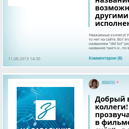
возможн
другими
исполнен
Уважаемые коллеги! Уж
то нет на сайте. Вот 
названием "del Sol" (и
название танго и , по в
Комментарии (8)
11.08.2013 14:30
wlairin
Оффл
Добрый 
коллеги!
прозвуча
в фильме