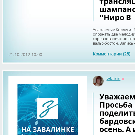
трансля
шампанс
"Ниро В
Уважаемые Коллеги - 
опознать две мелодии.
соревнованиях по сп
вальс-бостон. Запись 
Комментарии (28)
21.10.2012 10:00
wlairin
Оффл
Уважаем
Просьба 
поделит
бардовск
осень. А