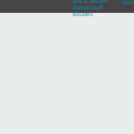
Мои установки
груп
Деревенский
Москвич