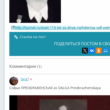
http://tunnel.ru/post-113-let-so-dnya-rozhdeniya-sofi-pe
Ссылка на пост
ПОДЕЛИТЬСЯ ПОСТОМ В СВО
Комментарии (1)
lara7
Оффлайн
Софья ПРЕОБРАЖЕНСКАЯ as DALILA Preobrazhenskaya