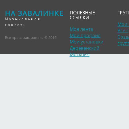
НА ЗАВАЛИНКЕ
ПОЛЕЗНЫЕ
ГРУ
ССЫЛКИ
Музыкальная
Мои 
соцсеть
Моя лента
Все 
Мой профайл
Созд
Все права защищены © 2016
Мои установки
груп
Деревенский
Москвич