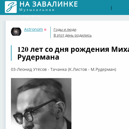
НА ЗАВАЛИНКЕ
Войти
Рег
|
Музыкальная
соцсеть
Astronom
Годы и люди
Оффлайн
В этот день родились
120 лет со дня рождения Ми
Рудермана
03-Леонид Утёсов - Тачанка (К.Листов - М.Рудерман)