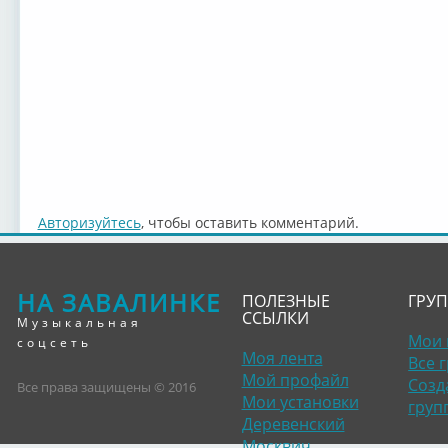
Авторизуйтесь
, чтобы оставить комментарий.
НА ЗАВАЛИНКЕ
ПОЛЕЗНЫЕ
ГРУ
ССЫЛКИ
Музыкальная
Мои 
соцсеть
Моя лента
Все 
Мой профайл
Созд
Все права защищены © 2016
Мои установки
груп
Деревенский
Москвич