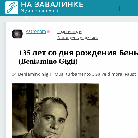
НА ЗАВАЛИНКЕ
Войти
Рег
|
Музыкальная
соцсеть
Astronom
Годы и люди
Оффлайн
В этот день родились
135 лет со дня рождения Бе
(Beniamino Gigli)
04-Beniamino Gigli - Qual turbamento... Salve dimora (Faust, A