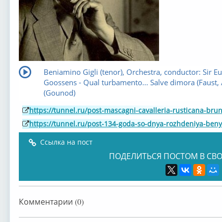
Beniamino Gigli (tenor), Orchestra, conductor: Sir E
Goossens - Qual turbamento... Salve dimora (Faust, Ac
(Gounod)
https://tunnel.ru/post-mascagni-cavalleria-rusticana-brun
https://tunnel.ru/post-134-goda-so-dnya-rozhdeniya-beny
Ссылка на пост
ПОДЕЛИТЬСЯ ПОСТОМ В СВО
Комментарии (0)