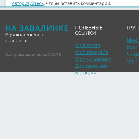
Авторизуйтесь
, чтобы оставить комментарий.
НА ЗАВАЛИНКЕ
ПОЛЕЗНЫЕ
ГРУ
ССЫЛКИ
Музыкальная
Мои 
соцсеть
Моя лента
Все 
Мой профайл
Созд
Все права защищены © 2016
Мои установки
груп
Деревенский
Москвич