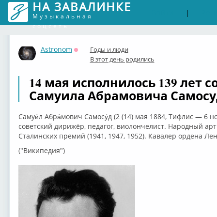
НА ЗАВАЛИНКЕ
Войти
Рег
|
Музыкальная
соцсеть
Astronom
Годы и люди
Оффлайн
В этот день родились
14 мая исполнилось 139 лет 
Самуила Абрамовича Самосу
Самуи́л Абра́мович Самосу́д (2 (14) мая 1884, Тифлис — 6 
советский дирижёр, педагог, виолончелист. Народный арти
Сталинских премий (1941, 1947, 1952). Кавалер ордена Лен
("Википедия")