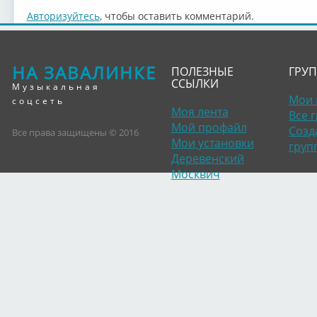
Авторизуйтесь
, чтобы оставить комментарий.
НА ЗАВАЛИНКЕ
ПОЛЕЗНЫЕ
ГРУ
ССЫЛКИ
Музыкальная
Мои 
соцсеть
Моя лента
Все 
Мой профайл
Созд
Все права защищены © 2016
Мои установки
груп
Деревенский
Москвич