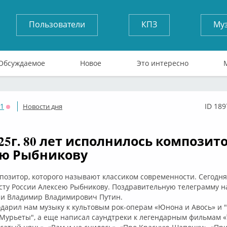
Пользователи
КПЗ
Му
Обсуждаемое
Новое
Это интересно
71
ID 189
Новости дня
Оффлайн
025г. 80 лет исполнилось композит
ею Рыбникову
озитор, которого называют классиком современности. Сегодня
сту России Алексею Рыбникову. Поздравительную телеграмму 
ии Владимир Владимирович Путин.
дарил нам музыку к культовым рок-операм «Юнона и Авось» и "
 Мурьеты", а еще написал саундтреки к легендарным фильмам 