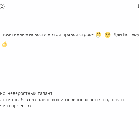
2)
лайн
то позитивные новости в этой правой строке
Дай Бог ему
флайн
чно, невероятный талант.
мантичны без слащавости и мгновенно хочется подпевать
и и творчества