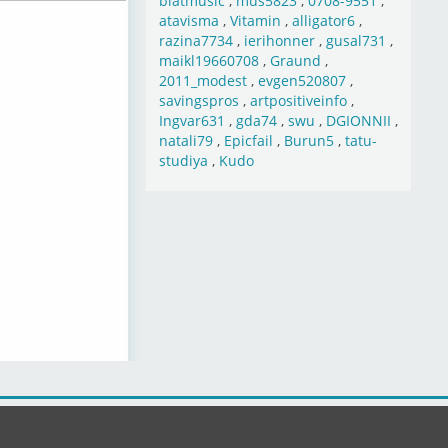
blatmusic
,
mus5823
,
0708-9551
,
atavisma
,
Vitamin
,
alligator6
,
razina7734
,
ierihonner
,
gusal731
,
maikl19660708
,
Graund
,
2011_modest
,
evgen520807
,
savingspros
,
artpositiveinfo
,
Ingvar631
,
gda74
,
swu
,
DGIONNII
,
natali79
,
Epicfail
,
Burun5
,
tatu-
studiya
,
Kudo