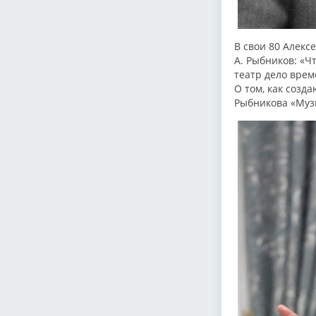
В свои 80 Алекс
А. Рыбников: «Ч
театр дело врем
О том, как созд
Рыбникова «Музы