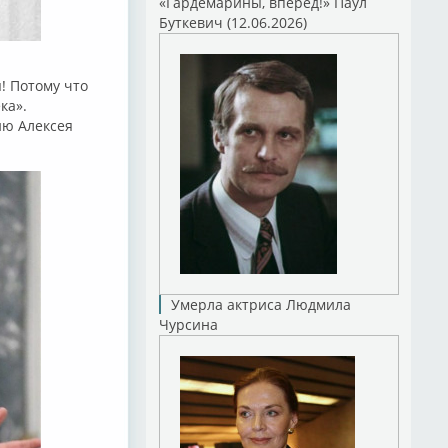
«Гардемарины, вперед!» Паул
Буткевич (12.06.2026)
! Потому что
ка».
ию Алексея
Умерла актриса Людмила
Чурсина