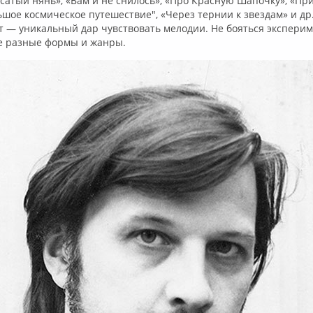
сатый нянь», «Вам и не снилось», «Про Красную Шапочку», «П
ьшое космическое путешествие", «Через тернии к звездам» и др
т — уникальный дар чувствовать мелодии. Не бояться экспери
е разные формы и жанры.