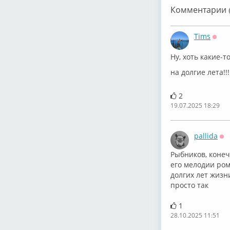
Комментарии (
Tims
Офф
Ну, хоть какие-
на долгие лета!!!
2
19.07.2025 18:29
pallida
Оф
⁣Рыбников, коне
его мелодии ро
долгих лет жизн
просто так
1
28.10.2025 11:51