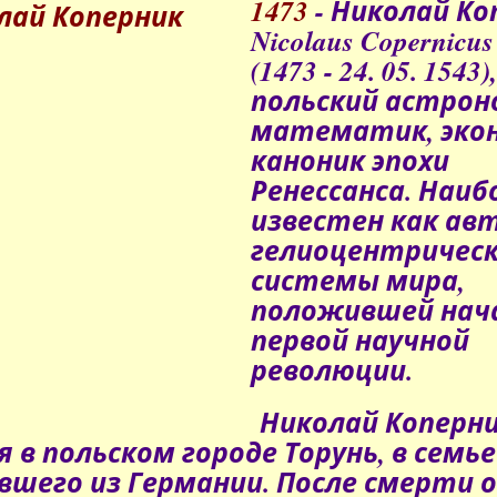
1473
- Николай Ко
Nicolaus Copernicus
(1473 - 24. 05. 1543),
польский астрон
математик, эко
каноник эпохи
Ренессанса. Наиб
известен как ав
гелиоцентричес
системы мира,
положившей нач
первой научной
революции.
Николай Коперн
я в польском городе Торунь, в семье
вшего из Германии. После смерти 