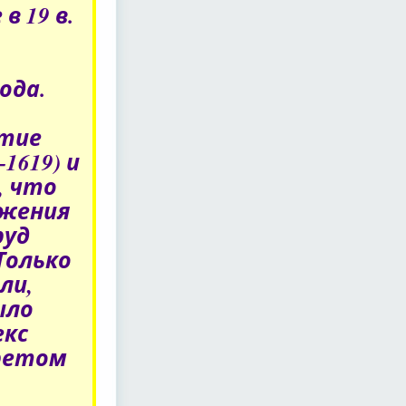
 19 в.
ода.
ытие
1619) и
, что
яжения
руд
Только
ли,
ыло
екс
претом