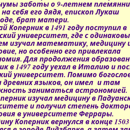
 чумы заботы о
9-летнем
племянни
 на себя его дядя, епископ Лукаш
оде, брат матери.
ай
Коперник в 1491 году поступил в
ский университет, где с одинаков
ем изучал математику, медицину 
овие, но особенно его привлекала
номия
.
Для продолжения образован
ик в 1497 году уехал в Италию и по
кий университет. Помимо богослов
и древних языков, он имел и там
жность заниматься астрономией.
оперник
изучал медицину в Падуанс
ситете и получил степень доктор
овия в университете Феррары.
ину Коперник вернулся в конце 1503
лся в городе Лидзбарке, а затем за