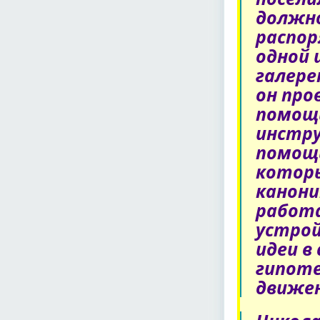
должн
распор
одной 
галере
он про
помощ
инстру
помощь
которы
канони
работа
устрой
идеи в
гипоте
движен