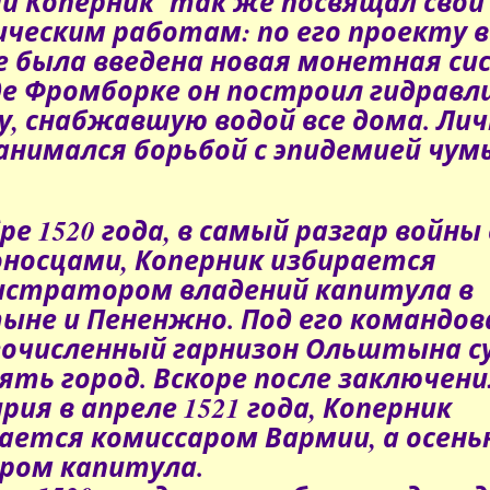
й Коперник так же посвящал свои 
ческим работам: по его проекту в
 была введена новая монетная си
де Фромборке он построил гидравл
, снабжавшую водой все дома. Лич
занимался борьбой с эпидемией чум
ре 1520 года, в самый разгар войны 
носцами, Коперник избирается
стратором владений капитула в
не и Пененжно. Под его командо
очисленный гарнизон Ольштына с
ть город. Вскоре после заключени
рия в апреле 1521 года, Коперник
ается комиссаром Вармии, а осенью
ром капитула.