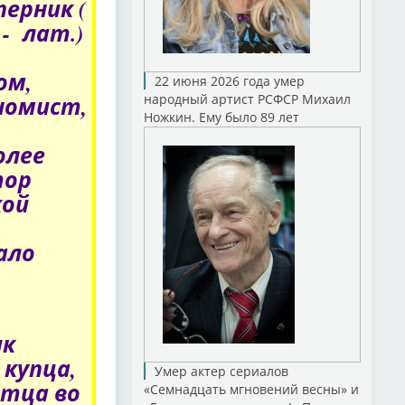
перник (
 - лат.)
ом,
22 июня 2026 года умер
номист,
народный артист РСФСР Михаил
Ножкин. Ему было 89 лет
олее
тор
кой
ало
ик
 купца,
Умер актер сериалов
отца во
«Семнадцать мгновений весны» и