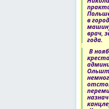
Никола
практи
Польше
в горо
машину
врач, 
года.
В нояб
кресто
админи
Ольшты
немног
отстоя
переми
назнач
канцле