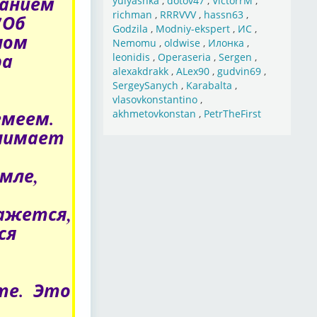
данием
yulyashka
,
dotov47
,
VictorrM
,
richman
,
RRRVVV
,
hassn63
,
"Об
Godzila
,
Modniy-ekspert
,
ИС
,
ном
Nemomu
,
oldwise
,
Илонка
,
ра
leonidis
,
Operaseria
,
Sergen
,
alexakdrakk
,
ALex90
,
gudvin69
,
SergeySanych
,
Karabalta
,
vlasovkonstantino
,
емеем.
akhmetovkonstan
,
PetrTheFirst
инимает
мле,
ажется,
ся
те.
Это