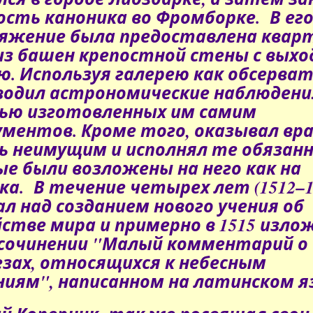
ость каноника
во Фромборке.
В ег
яжение была предоставлена кварт
из башен крепостной стены с выхо
ю. Используя галерею как обсерва
водил астрономические наблюдени
ью изготовленных им самим
ментов. Кроме того, оказывал вр
 неимущим и исполнял те обязанн
е были возложены на него как на
ка. В течение четырех лет (1512–1
л над созданием нового учения об
стве мира и примерно в 1515 изло
 сочинении "Малый комментарий о
зах, относящихся к небесным
иям", написанном на латинском я