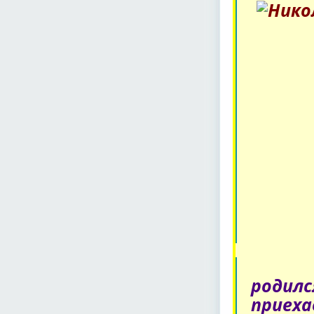
родилс
приеха