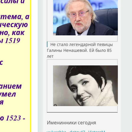
силы и
стема, а
ическую
но, как
ы 1519
Не стало легендарной певицы
Галины Ненашевой. Ей было 85
лет
с
ванием
умел
я
 1523 -
Именинники сегодня