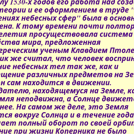
лу 1530-х годов его работа над соз
теории и ее оформлением в труде 
ниях небесных сфер" была в основ
ена. К тому времени почти полто
елетия просуществовала система
ства мира, предложенная
греческим ученым Клавдием Птол
ик же считал, что человек воспр
ие небесных тел так же, как и
щение различных предметов на Зе
он сам находится в движении.
ателю, находящемуся на Земле, к
мля неподвижна, а Солнце движет
 нее. На самом же деле, это Земля
ся вокруг Солнца и в течение года
ает полный оборот по своей орби
ние при жизни Коперника не было