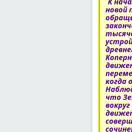
К нача
новой 
обраще
законч
тысяч
устрой
древне
Коперн
движен
переме
когда 
Наблюд
что Зе
вокруг
движет
соверш
сочине