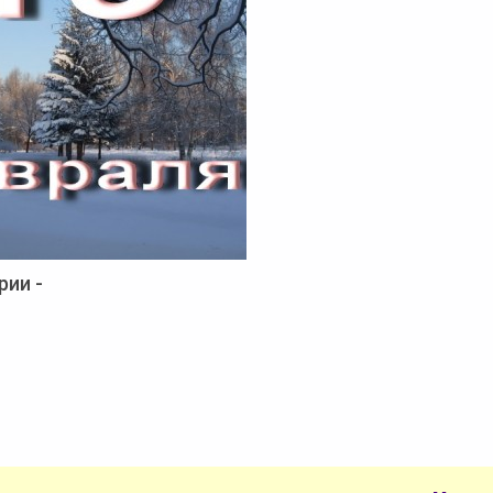
рии -