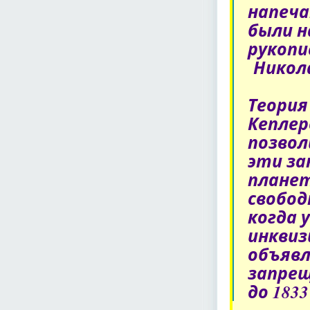
напеча
были н
рукопи
Никола
Теория
Кеплер
позвол
эти з
планет
свобод
когда 
инквиз
объявл
запрещ
до 1833