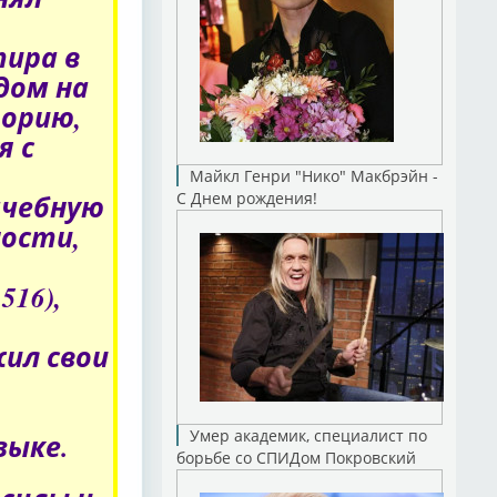
о
ира в
дом на
торию,
я с
Майкл Генри "Нико" Макбрэйн -
ачебную
С Днем рождения!
ости,
516),
жил свои
Умер академик, специалист по
зыке.
борьбе со СПИДом Покровский