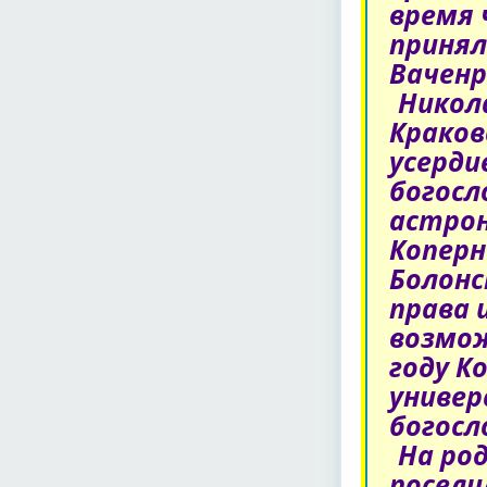
время
принял
Ваченр
Никол
Краков
усерди
богосл
астро
Коперн
Болонс
права 
возмо
году К
универ
богосл
На род
посели