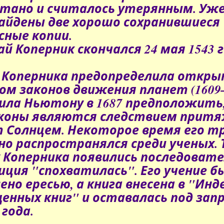
тано и считалось утерянным. Уже в
айдены две хорошо сохранившиеся
сные копии.
й Коперник скончался 24 мая 1543 г
 Коперника предопределила откр
ом законов движения планет (1609–
ила Ньютону в 1687 предположить
аконы являются следствием прит
 Солнцем.
Некоторое время его т
но распространялся среди ученых. 
у Коперника появились последовате
иция "спохватилась". Его учение б
ено ересью, а книга внесена в "Инд
енных книг" и оставалась под за
 года.