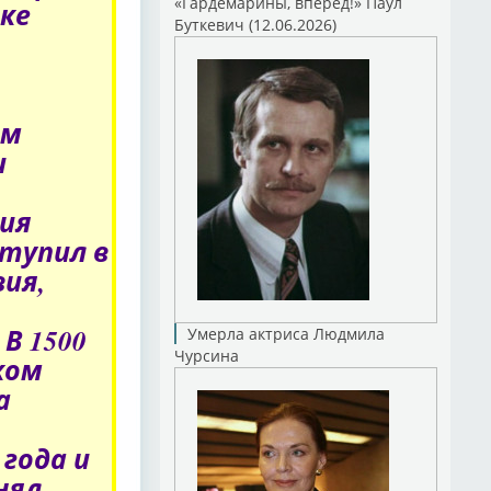
«Гардемарины, вперед!» Паул
ке
Буткевич (12.06.2026)
ым
и
ия
ступил в
ия,
В 1500
Умерла актриса Людмила
Чурсина
ком
а
 года и
нял