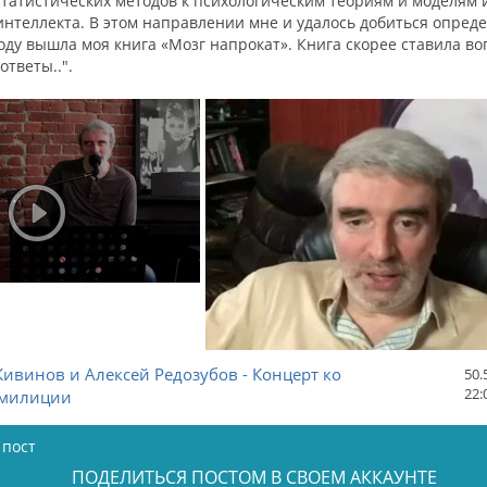
татистических методов к психологическим теориям и моделям 
интеллекта. В этом направлении мне и удалось добиться опред
году вышла моя книга «Мозг напрокат». Книга скорее ставила во
ответы..".
ивинов и Алексей Редозубов - Концерт ко
50.
22:
 милиции
 пост
ПОДЕЛИТЬСЯ ПОСТОМ В СВОЕМ АККАУНТЕ