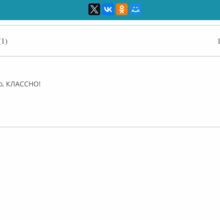
1)
флайн
о, КЛАССНО!