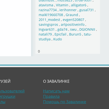
blatmusic
,
mus5823
,
0708-9551
,
atavisma
,
Vitamin
,
alligator6
,
razina7734
,
ierihonner
,
gusal731
,
maikl19660708
,
Graund
,
2011_modest
,
evgen520807
,
savingspros
,
artpositiveinfo
,
Ingvar631
,
gda74
,
swu
,
DGIONNII
,
natali79
,
Epicfail
,
Burun5
,
tatu-
studiya
,
Kudo
0
РУЗЕЙ
О ЗАВАЛИНКЕ
ользователей
Написать нам
игрушки
Правила
алы
Помощь по Завалинке