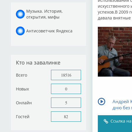
использования с
искусственного 
Музыка. История,
успехов.В 2009 
открытия, мифы
давала внятные 
Антисоветчик Яндекса
Кто на завалинке
Всего
18516
Новых
0
Андрей К
Онлайн
5
дню без
Гостей
82
Ссылка на