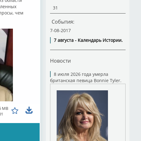
из области
еленных
31
просы, чем
События:
7-08-2017
7 августа - Календарь Истории.
Новости
8 июля 2026 года умерла
британская певица Bonnie Tyler.
5 MB
01