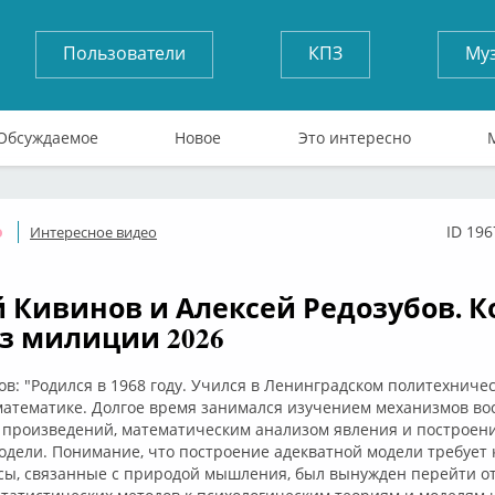
Пользователи
КПЗ
Му
Обсуждаемое
Новое
Это интересно
ID 196
Интересное видео
Оффлайн
 Кивинов и Алексей Редозубов. К
з милиции 2026
ов: "Родился в 1968 году. Учился в Ленинградском политехниче
математике. Долгое время занимался изучением механизмов во
 произведений, математическим анализом явления и построен
дели. Понимание, что построение адекватной модели требует 
осы, связанные с природой мышления, был вынужден перейти о