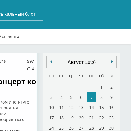
зыкальный блог
Моя лента
718
597
Август 2026
4
пн
вт
ср
чт
пт
сб
вс
онцерт ко
1
2
3
4
5
6
7
8
9
ском институте
10
11
12
13
14
15
16
сприятия
ием
17
18
19
20
21
22
23
корректного
т
24
25
26
27
28
29
30