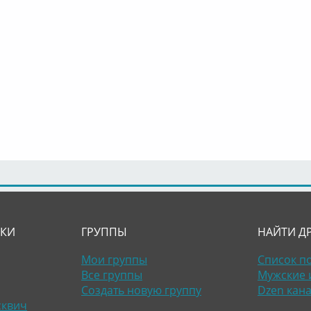
ЛКИ
ГРУППЫ
НАЙТИ Д
Мои группы
Список п
Все группы
Мужские 
Создать новую группу
Dzen кан
сквич