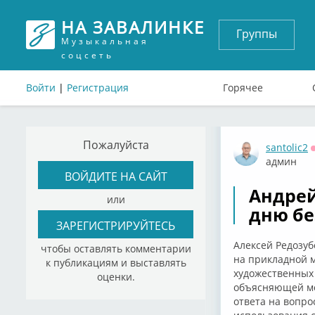
НА ЗАВАЛИНКЕ
Группы
Музыкальная
соцсеть
Войти
|
Регистрация
Горячее
Пожалуйста
santolic2
админ
ВОЙДИТЕ НА САЙТ
Андрей
или
дню бе
ЗАРЕГИСТРИРУЙТЕСЬ
Алексей Редозуб
чтобы оставлять комментарии
на прикладной 
к публикациям и выставлять
художественных
оценки.
объясняющей мо
ответа на вопр