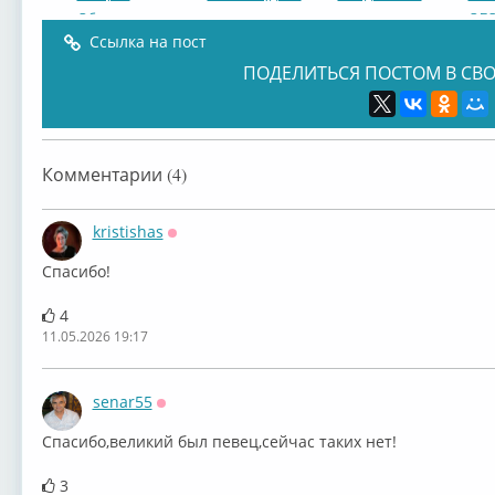
Ободзин...
ОБО
Ссылка на пост
ПОДЕЛИТЬСЯ ПОСТОМ В СВО
1980 год. (LP/М...
Валерий
Валерий
Вал
Комментарии (4)
Ободзин...
Ободзин...
Обод
kristishas
Оффлайн
Спасибо!
4
11.05.2026 19:17
senar55
Оффлайн
Спасибо,великий был певец,сейчас таких нет!
3