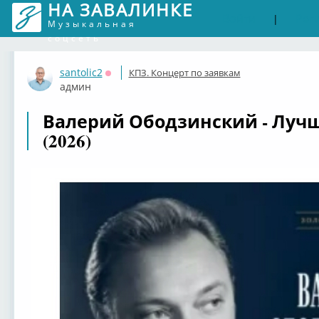
НА ЗАВАЛИНКЕ
Войти
Рег
|
Музыкальная
соцсеть
santolic2
КПЗ. Концерт по заявкам
Оффлайн
админ
Валерий Ободзинский - Лучш
(2026)