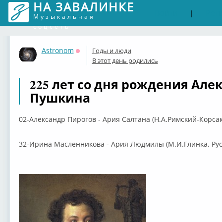
НА ЗАВАЛИНКЕ
Войти
Рег
|
Музыкальная
соцсеть
Astronom
Годы и люди
Оффлайн
В этот день родились
225 лет со дня рождения Але
Пушкина
02-Александр Пирогов - Ария Салтана (Н.А.Римский-Корсако
32-Ирина Масленникова - Ария Людмилы (М.И.Глинка. Русла