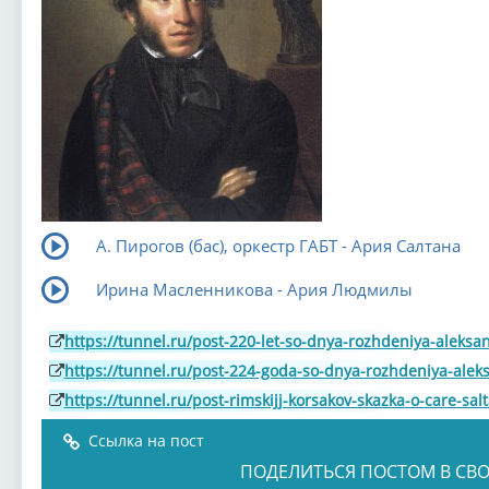
А. Пирогов (бас), оркестр ГАБТ - Ария Салтана
Ирина Масленникова - Ария Людмилы
https://tunnel.ru/post-220-let-so-dnya-rozhdeniya-aleks
https://tunnel.ru/post-224-goda-so-dnya-rozhdeniya-ale
https://tunnel.ru/post-rimskijj-korsakov-skazka-o-care-sa
Ссылка на пост
ПОДЕЛИТЬСЯ ПОСТОМ В СВО