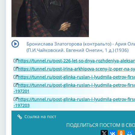
Бронислава Златогорова (контральто) - Ария Ол
(П.И.Чайковский. Евгений Онегин, 1 д.) (1936)
https://tunnel.ru/post-226-let-so-dnya-rozhdeniya-aleks
https://tunnel.ru/post-irina-arkhipova-sceny-iz-oper-na-
https://tunnel.ru/post-glinka-ruslan-i-lyudmila-petrov-fi
https://tunnel.ru/post-glinka-ruslan-i-lyudmila-petrov-fi
-197201
https://tunnel.ru/post-glinka-ruslan-i-lyudmila-petrov-fi
-197203
Ссылка на пост
ПОДЕЛИТЬСЯ ПОСТОМ В СВО