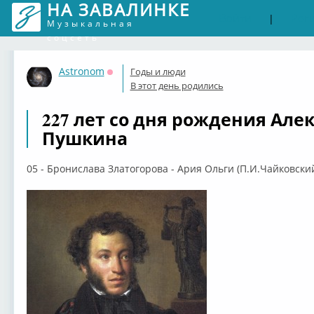
НА ЗАВАЛИНКЕ
Войти
Рег
|
Музыкальная
соцсеть
Astronom
Годы и люди
Оффлайн
В этот день родились
227 лет со дня рождения Але
Пушкина
05 - Бронислава Златогорова - Ария Ольги (П.И.Чайковский.