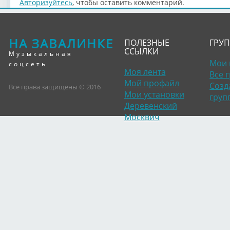
Авторизуйтесь
, чтобы оставить комментарий.
НА ЗАВАЛИНКЕ
ПОЛЕЗНЫЕ
ГРУ
ССЫЛКИ
Музыкальная
Мои 
соцсеть
Моя лента
Все 
Мой профайл
Созд
Все права защищены © 2016
Мои установки
груп
Деревенский
Москвич