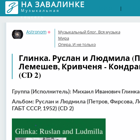
НА ЗАВАЛИНКЕ
Войти
Рег
|
Музыкальная
соцсеть
Astronom
Музыкальный блог. Вся музыка
Оффлайн
Мира
Опера. И не только
Глинка. Руслан и Людмила (П
Лемешев, Кривченя - Кондраш
(CD 2)
Группа (Исполнитель): Михаил Иванович Глинка
Альбом: Руслан и Людмила (Петров, Фирсова, Л
ГАБТ СССР, 1952) (CD 2)