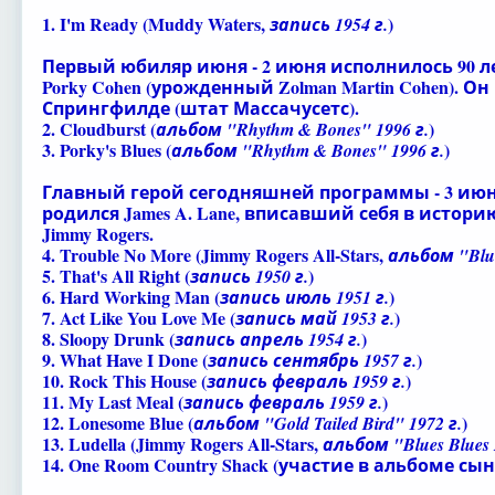
1. I'm Ready (
Muddy Waters
,
)
запись 1954 г.
Первый юбиляр июня - 2 июня исполнилось 90 л
Porky Cohen
(урожденный Zolman Martin Cohen). Он 
Спрингфилде (штат Массачусетс).
2. Cloudburst (
)
альбом "Rhythm & Bones" 1996 г.
3. Porky's Blues (
)
альбом "Rhythm & Bones" 1996 г.
Главный герой сегодняшней программы - 3 июня т
родился James A. Lane, вписавший себя в истори
Jimmy Rogers
.
4. Trouble No More (
Jimmy Rogers All-Stars
,
альбом "Blues
5. That's All Right (
)
запись 1950 г.
6. Hard Working Man (
)
запись июль 1951 г.
7. Act Like You Love Me (
)
запись май 1953 г.
8. Sloopy Drunk (
)
запись апрель 1954 г.
9. What Have I Done (
)
запись сентябрь 1957 г.
10. Rock This House (
)
запись февраль 1959 г.
11. My Last Meal (
)
запись февраль 1959 г.
12. Lonesome Blue (
)
альбом "Gold Tailed Bird" 1972 г.
13. Ludella (
Jimmy Rogers All-Stars
,
альбом "Blues Blues B
14. One Room Country Shack (участие в альбоме сы