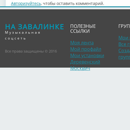
Авторизуйтесь
, чтобы оставить комментарий.
НА ЗАВАЛИНКЕ
ПОЛЕЗНЫЕ
ГРУ
ССЫЛКИ
Музыкальная
Мои 
соцсеть
Моя лента
Все 
Мой профайл
Созд
Все права защищены © 2016
Мои установки
груп
Деревенский
Москвич