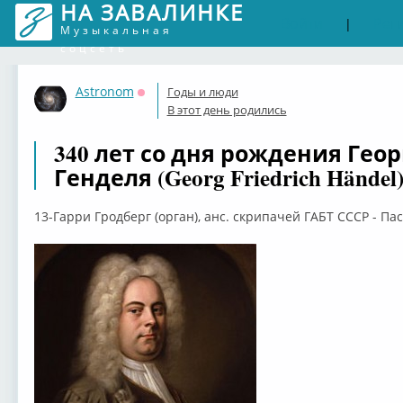
НА ЗАВАЛИНКЕ
Войти
Рег
|
Музыкальная
соцсеть
Astronom
Годы и люди
Оффлайн
В этот день родились
340 лет со дня рождения Гео
Генделя (Georg Friedrich Händel
13-Гарри Гродберг (орган), анс. скрипачей ГАБТ СССР - Пасс