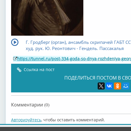
Г. Гродберг (орган), ансамбль скрипачей ГАБТ СС
худ. рук. Ю. Реонтович - Гендель. Пассакалья
https://tunnel.ru/post-334-goda-so-dnya-rozhdeniya-georg
Ссылка на пост
ПОДЕЛИТЬСЯ ПОСТОМ В СВО
Комментарии (0)
Авторизуйтесь
, чтобы оставить комментарий.