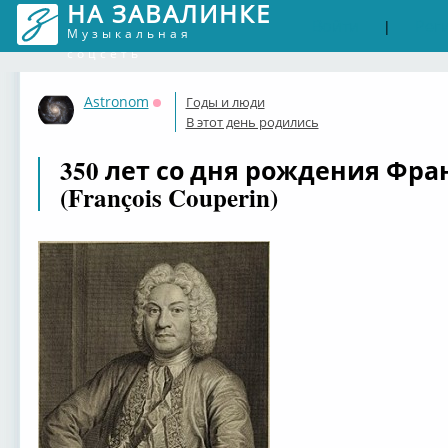
НА ЗАВАЛИНКЕ
Войти
Рег
|
Музыкальная
соцсеть
Astronom
Годы и люди
Оффлайн
В этот день родились
350 лет со дня рождения Фра
(François Couperin)