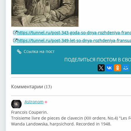
https://tunnel.ru/post-343-goda-so-dnya-rozhdeniya-fran
https://tunnel.ru/post-349-let-so-dnya-rozhdeniya-frans
Ссылка на пост
ПОДЕЛИТЬСЯ ПОСТОМ В СВО
Комментарии (13)
Astronom
Оффлайн
⁣Francois Couperin.
Troisieme livre de pieces de clavecin (XIII ordere, No.4) "Les 
Wanda Landowska, harpsichord. Recorded in 1948.