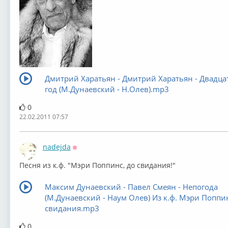
Дмитрий Харатьян - Дмитрий Харатьян - Двадц
год (М.Дунаевский - Н.Олев).mp3
0
22.02.2011 07:57
nadejda
Оффлайн
Песня из к.ф. "Мэри Поппинс, до свидания!"
Максим Дунаевский - Павел Смеян - Непогода
(М.Дунаевский - Наум Олев) Из к.ф. Мэри Поппин
свидания.mp3
0