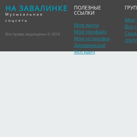
НА ЗАВАЛИНКЕ
ПОЛЕЗНЫЕ
ГРУ
ССЫЛКИ
Музыкальная
Мои 
соцсеть
Моя лента
Все 
Мой профайл
Созд
Все права защищены © 2016
Мои установки
груп
Деревенский
Москвич