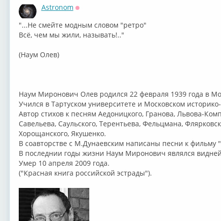
Astronom
Оффлайн
"...Не смейте модным словом "ретро"
Всё, чем мы жили, называть!.."
(Наум Олев)
Наум Миронович Олев родился 22 февраля 1939 года в Мо
Учился в Тартуском университете и Московском историко
Автор стихов к песням Аедоницкого, Гранова, Львова-Комп
Савельева, Саульского, Терентьева, Фельцмана, Флярковск
Хорощанского, Якушенко.
В соавторстве с М.Дунаевским написаны песни к фильму "
В последнии годы жизни Наум Миронович являлся видне
Умер 10 апреля 2009 года.
("Красная книга российской эстрады").