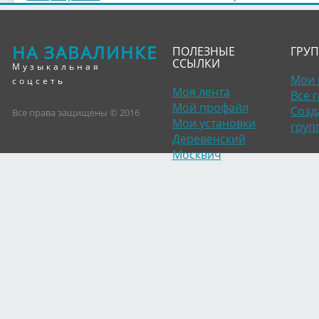
НА ЗАВАЛИНКЕ
ПОЛЕЗНЫЕ
ГРУ
ССЫЛКИ
Музыкальная
Мои 
соцсеть
Моя лента
Все 
Мой профайл
Созд
Все права защищены © 2016
Мои установки
груп
Деревенский
Москвич