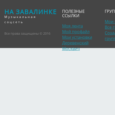
НА ЗАВАЛИНКЕ
ПОЛЕЗНЫЕ
ГРУ
ССЫЛКИ
Музыкальная
Мои 
соцсеть
Моя лента
Все 
Мой профайл
Созд
Все права защищены © 2016
Мои установки
груп
Деревенский
Москвич