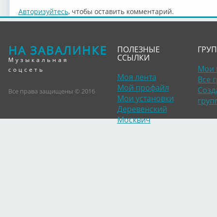
Авторизуйтесь
, чтобы оставить комментарий.
НА ЗАВАЛИНКЕ
ПОЛЕЗНЫЕ
ГРУ
ССЫЛКИ
Музыкальная
Мои 
соцсеть
Моя лента
Все 
Мой профайл
Созд
Все права защищены © 2016
Мои установки
груп
Деревенский
Москвич