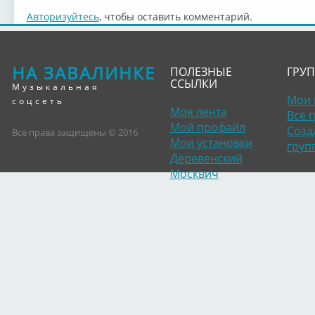
Авторизуйтесь
, чтобы оставить комментарий.
НА ЗАВАЛИНКЕ
ПОЛЕЗНЫЕ
ГРУ
ССЫЛКИ
Музыкальная
Мои 
соцсеть
Моя лента
Все 
Мой профайл
Созд
Все права защищены © 2016
Мои установки
груп
Деревенский
Москвич