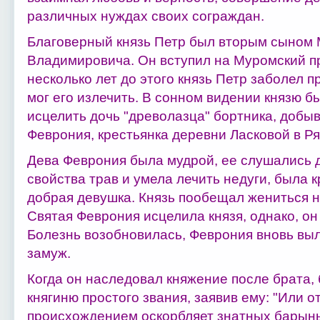
различных нуждах своих сограждан.
Благоверный князь Петр был вторым сыном 
Владимировича. Он вступил на Муромский пр
несколько лет до этого князь Петр заболел п
мог его излечить. В сонном видении князю бы
исцелить дочь "древолазца" бортника, добы
Феврония, крестьянка деревни Ласковой в Ря
Дева Феврония была мудрой, ее слушались 
свойства трав и умела лечить недуги, была к
добрая девушка. Князь пообещал жениться н
Святая Феврония исцелила князя, однако, он
Болезнь возобновилась, Феврония вновь выл
замуж.
Когда он наследовал княжение после брата, 
княгиню простого звания, заявив ему: "Или о
происхождением оскорбляет знатных барынь,