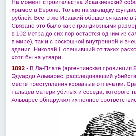
На момент строительства Исаакиевский соб
храмом в Европе. Только на закладку фунда
рублей. Всего же Исаакий обошелся казне в 
Связано это было как с грандиозными разме
в 102 метра до сих пор остается одним из с
в мире), так и с роскошной внутренней и вн
здания. Николай I, опешивший от таких расх
хотя бы на утвари.
1892
- В Ла-Плате (аргентинская провинция 
Эдуардо Альварес, расследовавший убийств
месте преступления кровавые отпечатки. Ср
пальцев матери убитых и соседа, которого т
Альварес обнаружил их полное соответствие