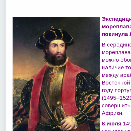
Экспедици
мореплава
покинула 
В середине
мореплава
можно обог
наличие то
между ара
Восточной
году порту
(1495–1521
совершить
Африки.
8 июля
14