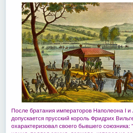
После братания императоров Наполеона I и 
допускается прусский король Фридрих Вильгел
охарактеризовал своего бывшего союзника: 