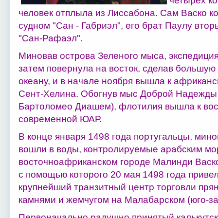
четырех ко
человек отплыла из Лиссабона. Сам Васко 
судном "Сан - Габриэл", его брат Паулу вто
"Сан-Рафаэл".
Миновав острова Зеленого мыса, экспедиция 
затем повернула на восток, сделав большую
океану, и в начале ноября вышла к африкан
Сент-Хелина. Обогнув мыс Доброй Надежды
Бартоломео Диашем), флотилия вышла к во
современной ЮАР.
В конце января 1498 года португальцы, мино
вошли в воды, контролируемые арабским мо
восточноафриканском городе Малинди Васко
с помощью которого 20 мая 1498 года привел
крупнейший транзитный центр торговли пря
камнями и жемчугом на Малабарском (юго-за
Первоначально радушно принятый калькутск