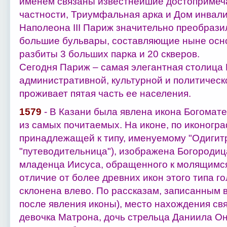
именем связаны известнейшие достопримеча
частности, Триумфальная арка и Дом инвали
Наполеона III Париж значительно преобраз
большие бульвары, составляющие ныне осно
разбиты 3 больших парка и 20 скверов.
Сегодня Париж – самая элегантная столица
административной, культурной и политическ
проживает пятая часть ее населения.
1579
- В Казани была явлена икона Богомате
из самых почитаемых. На иконе, по иконогр
принадлежащей к типу, именуемому "Одигитри
"путеводительница"), изображена Богородиц
младенца Иисуса, обращенного к молящимся
отличие от более древних икон этого типа г
склонена влево. По рассказам, записанным в 
после явления иконы), место нахождения св
девочка Матрона, дочь стрельца Даниила Он