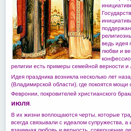
инициатив
Государств
инициатив
поддержан
религиозн
ведь идея 
любви и ве
конфессио
религии есть примеры семейной верности и 
Идея праздника возникла несколько лет наз
(Владимирской области), где покоятся мощи 
Февронии, покровителей христианского брак
июля
.
В их жизни воплощаются черты, которые тр
всегда связывали с идеалом супружества, а 
взаимная любовь и верность, совершение де