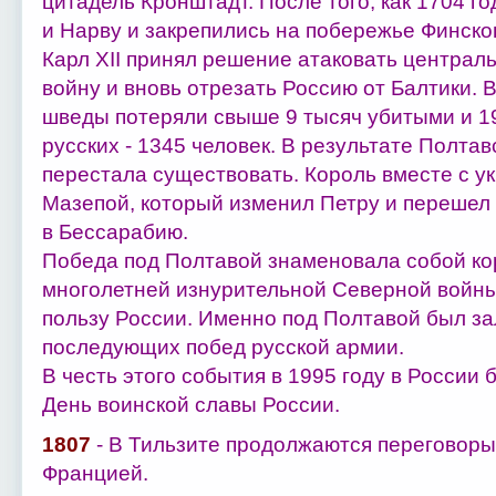
цитадель Кронштадт. После того, как 1704 г
и Нарву и закрепились на побережье Финско
Карл XII принял решение атаковать централ
войну и вновь отрезать Россию от Балтики. 
шведы потеряли свыше 9 тысяч убитыми и 1
русских ‑ 1345 человек. В результате Полтав
перестала существовать. Король вместе с у
Мазепой, который изменил Петру и перешел
в Бессарабию.
Победа под Полтавой знаменовала собой ко
многолетней изнурительной Северной войны
пользу России. Именно под Полтавой был з
последующих побед русской армии.
В честь этого события в 1995 году в России 
День воинской славы России.
1807
- В Тильзите продолжаются переговоры
Францией.