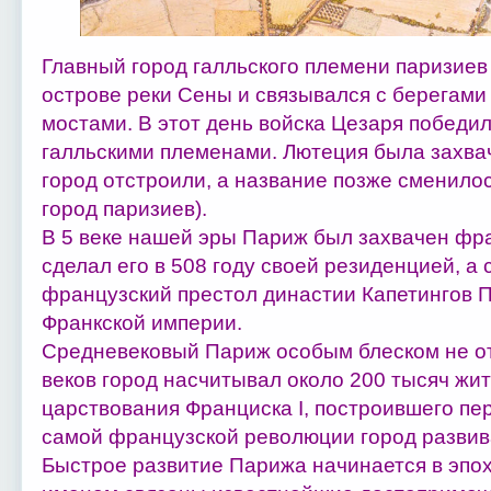
Главный город галльского племени паризиев 
острове реки Сены и связывался с берегам
мостами. В этот день войска Цезаря победил
галльскими племенами. Лютеция была захва
город отстроили, а название позже сменилос
город паризиев).
В 5 веке нашей эры Париж был захвачен фр
сделал его в 508 году своей резиденцией, а
французский престол династии Капетингов 
Франкской империи.
Средневековый Париж особым блеском не от
веков город насчитывал около 200 тысяч жит
царствования Франциска I, построившего пе
самой французской революции город развив
Быстрое развитие Парижа начинается в эпоху