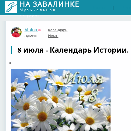
НА ЗАВАЛИНКЕ
Войти
Рег
|
Музыкальная
соцсеть
Albina
Календарь
Оффлайн
админ
Июль
8 июля - Календарь Истории.