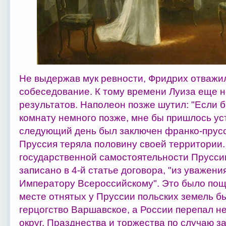
Не выдержав мук ревности, Фридрих отважи
собеседование. К тому времени Луиза еще н
результатов. Наполеон позже шутил: "Если б
комнату немного позже, мне бы пришлось ус
следующий день был заключен франко-прусс
Пруссия теряла половину своей территории
государственной самостоятельности Пруссии
записано в 4-й статье договора, "из уважени
Императору Всероссийскому". Это было пощ
месте отнятых у Пруссии польских земель б
герцогство Варшавское, а России перепал н
округ. Празднества и торжества по случаю з