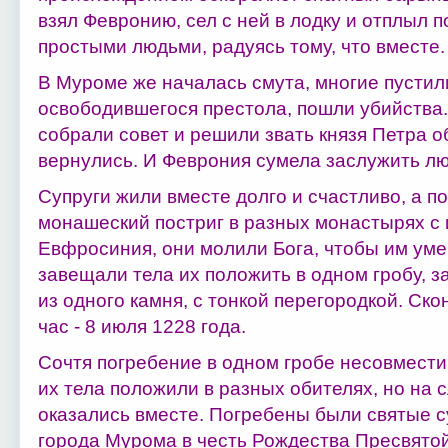
взял Февронию, сел с ней в лодку и отплыл п
простыми людьми, радуясь тому, что вместе.
В Муроме же началась смута, многие пустил
освободившегося престола, пошли убийства.
собрали совет и решили звать князя Петра об
вернулись. И Феврония сумела заслужить лю
Супруги жили вместе долго и счастливо, а п
монашеский постриг в разных монастырях с
Евфросиния, они молили Бога, чтобы им умер
завещали тела их положить в одном гробу, з
из одного камня, с тонкой перегородкой. Ско
час - 8 июля 1228 года.
Сочтя погребение в одном гробе несовмест
их тела положили в разных обителях, но на
оказались вместе. Погребены были святые с
города Мурома в честь Рождества Пресвято