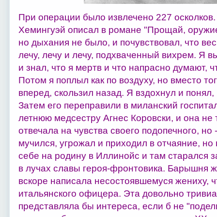
При операции было извлечено 227 осколков
Хемингуэй описал в романе "Прощай, оружие!
но дыхания не было, и почувствовал, что вес
лечу, лечу и лечу, подхваченный вихрем. Я вы
и знал, что я мертв и что напрасно думают, 
Потом я поплыл как по воздуху, но вместо то
вперед, скользил назад. Я вздохнул и понял, 
Затем его переправили в миланский госпиталь
летнюю медсестру Агнес Коровски, и она не 
отвечала на чувства своего подопечного, но -
мучился, угрожал и приходил в отчаяние, но 
себе на родину в Иллинойс и там старался 
в лучах славы героя-фронтовика. Барышня ж
вскоре написала несостоявшемуся жениху, ч
итальянского офицера. Эта довольно тривиа
представляла бы интереса, если б не "подел