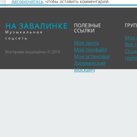
Авторизуйтесь
, чтобы оставить комментарий.
НА ЗАВАЛИНКЕ
ПОЛЕЗНЫЕ
ГРУ
ССЫЛКИ
Музыкальная
Мои 
соцсеть
Моя лента
Все 
Мой профайл
Созд
Все права защищены © 2016
Мои установки
груп
Деревенский
Москвич