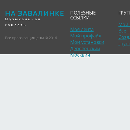
НА ЗАВАЛИНКЕ
ПОЛЕЗНЫЕ
ГРУ
ССЫЛКИ
Музыкальная
Мои 
соцсеть
Моя лента
Все 
Мой профайл
Созд
Все права защищены © 2016
Мои установки
груп
Деревенский
Москвич