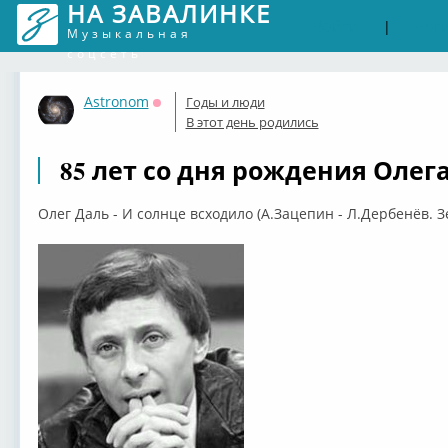
НА ЗАВАЛИНКЕ
Войти
Рег
|
Музыкальная
соцсеть
Astronom
Годы и люди
Оффлайн
В этот день родились
85 лет со дня рождения Олег
Олег Даль - И солнце всходило (А.Зацепин - Л.Дербенёв. З