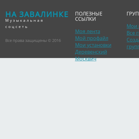
НА ЗАВАЛИНКЕ
ПОЛЕЗНЫЕ
ГРУ
ССЫЛКИ
Музыкальная
Мои 
соцсеть
Моя лента
Все 
Мой профайл
Созд
Все права защищены © 2016
Мои установки
груп
Деревенский
Москвич