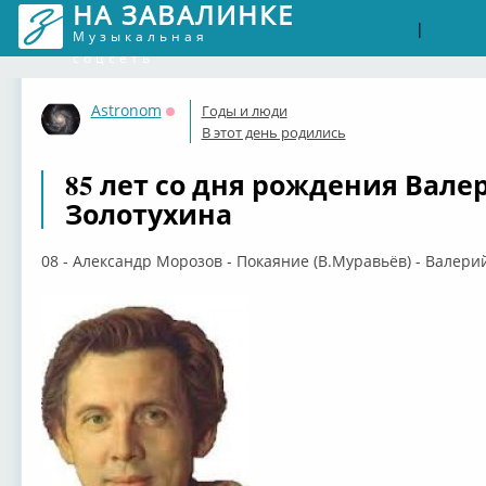
НА ЗАВАЛИНКЕ
Войти
Рег
|
Музыкальная
соцсеть
Astronom
Годы и люди
Оффлайн
В этот день родились
85 лет со дня рождения Вале
Золотухина
08 - Александр Морозов - Покаяние (В.Муравьёв) - Валери