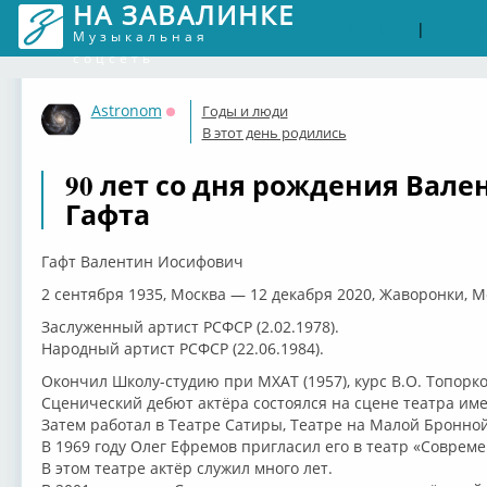
НА ЗАВАЛИНКЕ
Войти
Рег
|
Музыкальная
соцсеть
Astronom
Годы и люди
Оффлайн
В этот день родились
90 лет со дня рождения Вал
Гафта
Гафт Валентин Иосифович
2 сентября 1935, Москва — 12 декабря 2020, Жаворонки, М
Заслуженный артист РСФСР (2.02.1978).
Народный артист РСФСР (22.06.1984).
Окончил Школу-студию при МХАТ (1957), курс В.О. Топорко
Сценический дебют актёра состоялся на сцене театра име
Затем работал в Театре Сатиры, Театре на Малой Бронной
В 1969 году Олег Ефремов пригласил его в театр «Совреме
В этом театре актёр служил много лет.