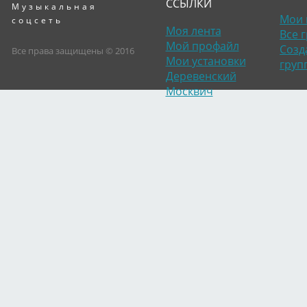
ССЫЛКИ
Музыкальная
Мои 
соцсеть
Моя лента
Все 
Мой профайл
Созд
Все права защищены © 2016
Мои установки
груп
Деревенский
Москвич