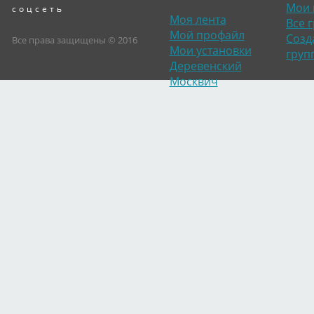
Мои 
соцсеть
Моя лента
Все 
Мой профайл
Созд
Все права защищены © 2016
Мои установки
груп
Деревенский
Москвич