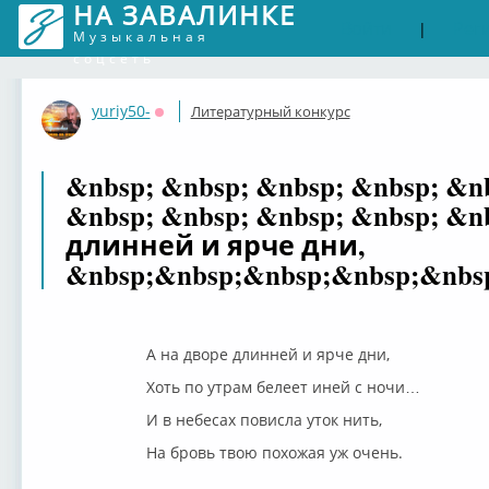
НА ЗАВАЛИНКЕ
Войти
Рег
|
Музыкальная
соцсеть
yuriy50-
Литературный конкурс
Оффлайн
&nbsp; &nbsp; &nbsp; &nbsp; &n
&nbsp; &nbsp; &nbsp; &nbsp; &n
длинней и ярче дни,
&nbsp;&nbsp;&nbsp;&nbsp;&nbs
А на дворе длинней и ярче дни,
Хоть по утрам белеет иней с ночи…
И в небесах повисла уток нить,
На бровь твою похожая уж очень.