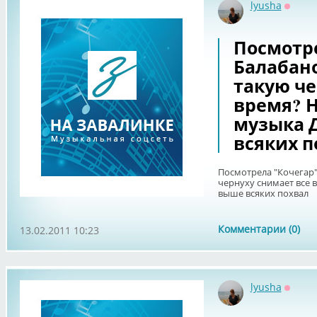
lyusha
Оффла
Посмотре
Балабано
такую че
время? Н
музыка 
всяких п
Посмотрела "Кочегар"
чернуху снимает все 
выше всяких похвал
Комментарии (0)
13.02.2011 10:23
lyusha
Оффла