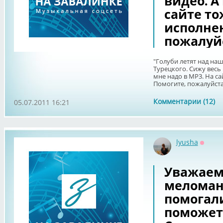
видео. А
сайте то
исполнен
пожалуй
"Голуби летят над на
Турецкого. Сижу весь 
мне надо в МР3. На са
Помогите, пожалуйст
Комментарии (12)
05.07.2011 16:21
lyusha
Оффла
Уважаем
меломан
помогали
поможет 