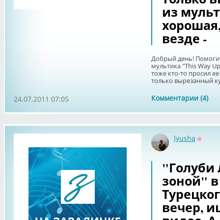
из мульт
хорошая,
везде -
Добрый день! Помогит
мультика "This Way Up"
тоже кто-то просил ее
только вырезанный кус
Комментарии (4)
24.07.2011 07:05
lyusha
Оффла
"Голуби 
зоной" в
Турецког
вечер, и