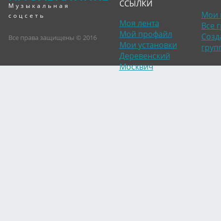
ССЫЛКИ
Музыкальная
Мои 
соцсеть
Моя лента
Все 
Мой профайл
Созд
Все права защищены © 2016
Мои установки
груп
Деревенский
Москвич