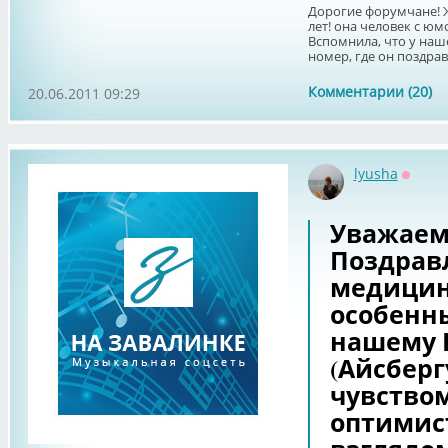
Дорогие форумчане! 
лет! она человек с ю
Вспомнила, что у наш
номер, где он поздрав
Комментарии (20)
20.06.2011 09:29
lyusha
Оффла
Уважаем
Поздравл
медицин
особенн
нашему 
(Айсберг
чувство
оптимис