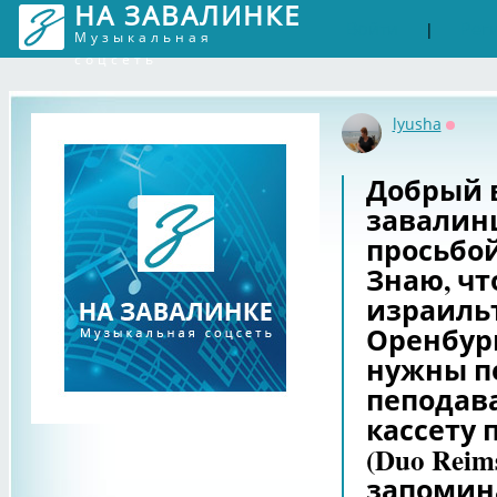
НА ЗАВАЛИНКЕ
Войти
Рег
|
Музыкальная
соцсеть
lyusha
Оффла
Добрый 
завалин
просьбо
Знаю, чт
израильт
Оренбург
нужны пе
пеподав
кассету 
(Duo Reim
запомина