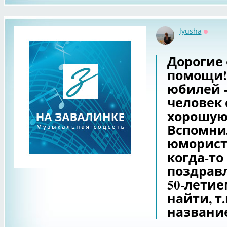
lyusha
Оффла
Дорогие
помощи!
юбилей - 
человек 
хорошую
Вспомнил
юморист
когда-то
поздрав
50-летие
найти, т.
названи