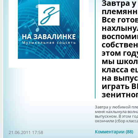
Завтра 
племянн
Все гото
нахлыну
воспоми
собствен
этом году
мы школ
класса е
на выпу
играть 
зенитно
Завтра у любимой пле
меня нахлынула волн
выпускном. В этом год
окончили (сбор класса 
Комментарии (88)
21.06.2011 17:58