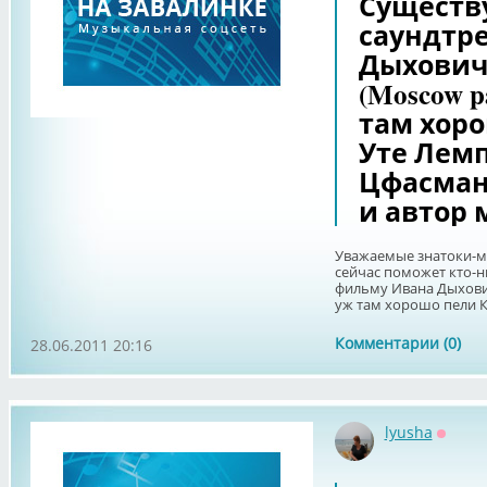
Существ
саундтр
Дыхович
(Moscow 
там хоро
Уте Лем
Цфасман
и автор 
Уважаемые знатоки-м
сейчас поможет кто-н
фильму Ивана Дыхови
уж там хорошо пели Ко
Комментарии (0)
28.06.2011 20:16
lyusha
Оффла