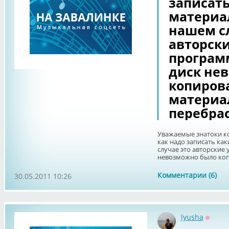
записать
материал
нашем сл
авторск
программ
диск не
копирова
материал
перебрас
Уважаемые знатоки к
как надо записать ка
случае это авторские
невозможно было копир
Комментарии (6)
30.05.2011 10:26
lyusha
Оффла