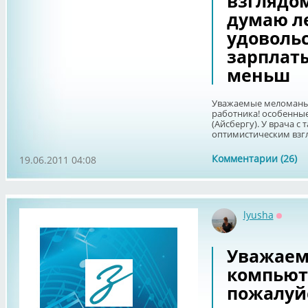
взглядом
думаю л
удовольс
зарплаты
меньш
Уважаемые меломаны!
работника! особенны
(Айсбергу). У врача с
оптимистическим взгл
Комментарии (26)
19.06.2011 04:08
lyusha
Оффла
Уважаем
компьют
пожалуйс