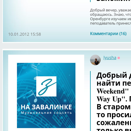
Добрый вечер, уважа
обращаюсь. Знаю, что 
Оренбурге изучаем ив
пеподаватель принесла 
Комментарии (16)
10.01.2012 15:58
lyusha
Оффла
Добрый 
найти пе
Weekend"
Way Up". 
В старом
то просил
сожален
только 