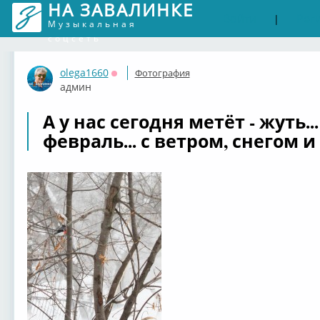
НА ЗАВАЛИНКЕ
Войти
Рег
|
Музыкальная
соцсеть
olega1660
Фотография
Оффлайн
админ
А у нас сегодня метёт - жуть.
февраль... с ветром, снегом и