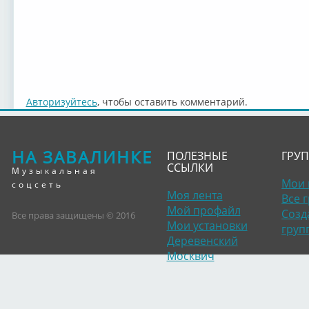
Авторизуйтесь
, чтобы оставить комментарий.
НА ЗАВАЛИНКЕ
ПОЛЕЗНЫЕ
ГРУ
ССЫЛКИ
Музыкальная
Мои 
соцсеть
Моя лента
Все 
Мой профайл
Созд
Все права защищены © 2016
Мои установки
груп
Деревенский
Москвич