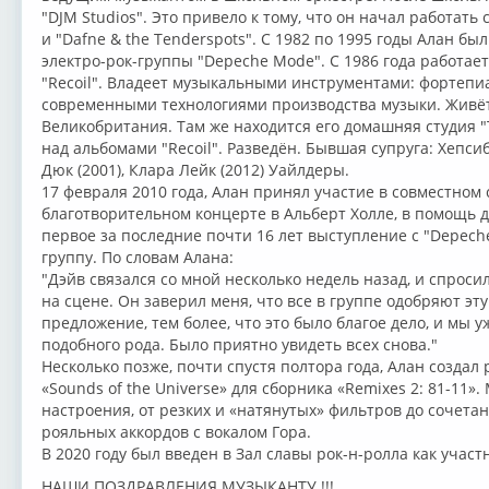
"DJM Studios". Это привело к тому, что он начал работать 
и "Dafne & the Tenderspots". С 1982 по 1995 годы Алан б
электро-рок-группы "Depeche Mode". С 1986 года работае
"Recoil". Владеет музыкальными инструментами: фортепиа
современными технологиями производства музыки. Живёт 
Великобритания. Там же находится его домашняя студия "T
над альбомами "Recoil". Разведён. Бывшая супруга: Хепсиба
Дюк (2001), Клара Лейк (2012) Уайлдеры.
17 февраля 2010 года, Алан принял участие в совместном
благотворительном концерте в Альберт Холле, в помощь д
первое за последние почти 16 лет выступление с "Depeche
группу. По словам Алана:
"Дэйв связался со мной несколько недель назад, и спросил
на сцене. Он заверил меня, что все в группе одобряют эт
предложение, тем более, что это было благое дело, и мы 
подобного рода. Было приятно увидеть всех снова."
Несколько позже, почти спустя полтора года, Алан создал 
«Sounds of the Universe» для сборника «Remixes 2: 81-11»
настроения, от резких и «натянутых» фильтров до сочет
рояльных аккордов с вокалом Гора.
В 2020 году был введен в Зал славы рок-н-ролла как учас
НАШИ ПОЗДРАВЛЕНИЯ МУЗЫКАНТУ !!!