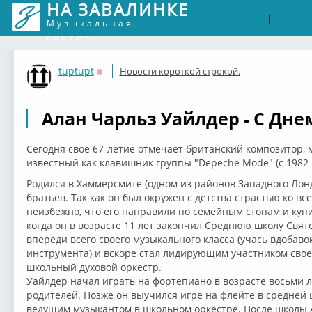
НА ЗАВАЛИНКЕ
Войти
Рег
|
Музыкальная
соцсеть
tuptupt
Новости короткой строкой.
Оффлайн
Алан Чарльз Уайлдер - С Дн
Сегодня своё 67-летие отмечает британский композитор, 
известный как клавишник группы "Depeche Mode" (с 1982 
Родился в Хаммерсмите (одном из районов Западного Лон
братьев. Так как он был окружен с детства страстью ко в
неизбежно, что его направили по семейным стопам и купи
когда он в возрасте 11 лет закончил Среднюю школу Свят
впереди всего своего музыкального класса (учась вдобаво
инструмента) и вскоре стал лидирующим участником свое
школьный духовой оркестр.
Уайлдер начал играть на фортепиано в возрасте восьми л
родителей. Позже он выучился игре на флейте в средней 
ведущим музыкантом в школьном оркестре. После школы А