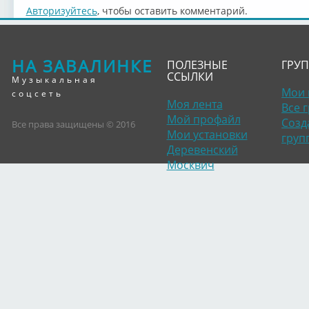
Авторизуйтесь
, чтобы оставить комментарий.
НА ЗАВАЛИНКЕ
ПОЛЕЗНЫЕ
ГРУ
ССЫЛКИ
Музыкальная
Мои 
соцсеть
Моя лента
Все 
Мой профайл
Созд
Все права защищены © 2016
Мои установки
груп
Деревенский
Москвич