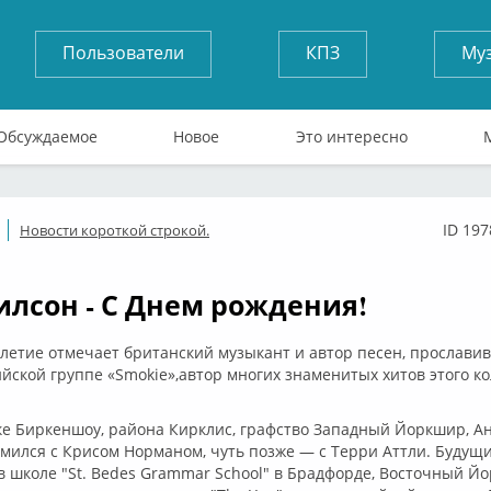
Пользователи
КПЗ
Му
Обсуждаемое
Новое
Это интересно
ID 197
Новости короткой строкой.
ффлайн
илсон - С Днем рождения!
-летие отмечает британский музыкант и автор песен, прослави
ийской группе «Smokie»,автор многих знаменитых хитов этого к
ке Биркеншоу, района Кирклис, графство Западный Йоркшир, Ан
омился с Крисом Норманом, чуть позже — с Терри Аттли. Будущ
в школе "St. Bedes Grammar School" в Брадфорде, Восточный Й