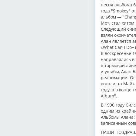
песня альбома б
года "Smokey" о
альбом — "Changi
Me», стал хитом 
Следующий сингл 
взяли окончател
Алан является а
«What Can I Do» 
В воскресенье 1
направлялись в 
штормовой ливен
и ушибы, Алан Б
реанимации. Ос
вокалиста Майка
году, а в конце 
Album".
В 1996 году Сил
одним из крайни
Альбомы Алана: "S
записанный сов
НАШИ ПОЗДРАВЛ