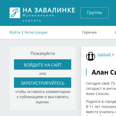
НА ЗАВАЛИНКЕ
Группы
Музыкальная
соцсеть
Войти
|
Регистрация
Горячее
Пожалуйста
tuptupt
О
ВОЙДИТЕ НА САЙТ
Алан С
или
ЗАРЕГИСТРИРУЙТЕСЬ
Сегодня своё 75
гитарист в англ
чтобы оставлять комментарии
Алан Силсон.
к публикациям и выставлять
Родился в город
оценки.
В 11 лет познак
вместе учились 