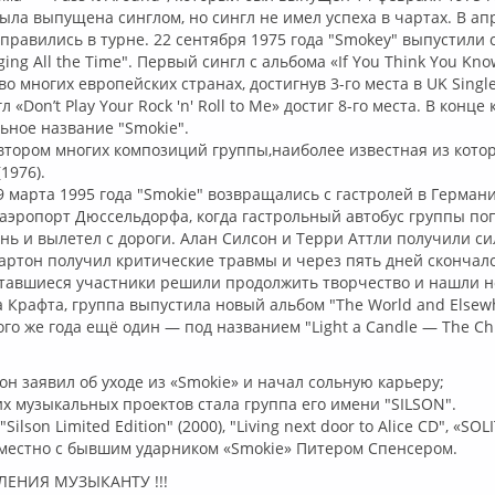
ыла выпущена синглом, но сингл не имел успеха в чартах. В ап
тправились в турне. 22 сентября 1975 года "Smokey" выпустили 
ng All the Time". Первый сингл с альбома «If You Think You Kno
во многих европейских странах, достигнув 3-го места в UK Single
«Don’t Play Your Rock 'n' Roll to Me» достиг 8-го места. В конце
ьное название "Smokie".
втором многих композиций группы,наиболее известная из кото
(1976).
9 марта 1995 года "Smokie" возвращались с гастролей в Герман
аэропорт Дюссельдорфа, когда гастрольный автобус группы по
ь и вылетел с дороги. Алан Силсон и Терри Аттли получили с
артон получил критические травмы и через пять дней скончалс
тавшиеся участники решили продолжить творчество и нашли н
 Крафта, группа выпустила новый альбом "The World and Elsewh
того же года ещё один — под названием "Light a Candle — The Ch
сон заявил об уходе из «Smokie» и начал сольную карьеру;
х музыкальных проектов стала группа его имени "SILSON".
ilson Limited Edition" (2000), "Living next door to Alice CD", «SOL
местно с бывшим ударником «Smokie» Питером Спенсером.
ЕНИЯ МУЗЫКАНТУ !!!