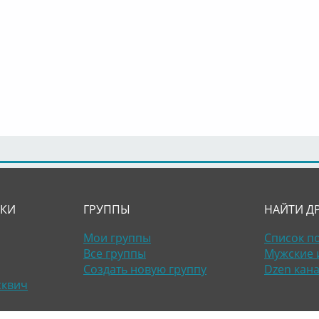
ЛКИ
ГРУППЫ
НАЙТИ Д
Мои группы
Список п
Все группы
Мужские 
Создать новую группу
Dzen кан
сквич