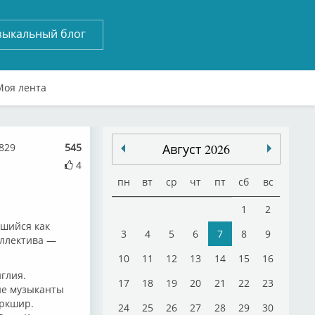
зыкальный блог
Моя лента
829
545
Август 2026
4
пн
вт
ср
чт
пт
сб
вс
1
2
вшийся как
3
4
5
6
7
8
9
оллектива —
10
11
12
13
14
15
16
глия.
17
18
19
20
21
22
23
ие музыканты
оркшир.
24
25
26
27
28
29
30