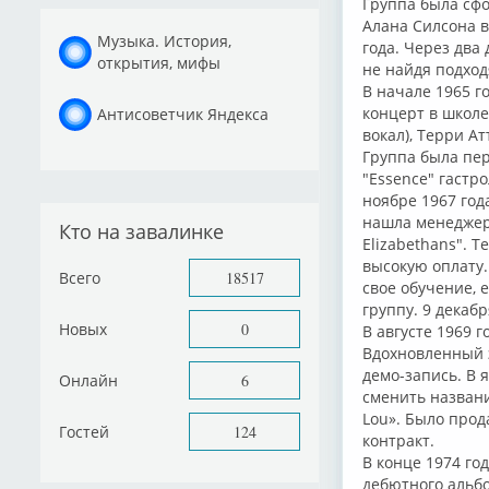
Группа была сфо
Алана Силсона в
Музыка. История,
года. Через два
открытия, мифы
не найдя подход
В начале 1965 г
концерт в школе
Антисоветчик Яндекса
вокал), Терри Ат
Группа была пер
"Essence" гастр
ноябре 1967 год
нашла менеджер
Кто на завалинке
Elizabethans". 
высокую оплату.
Всего
18517
свое обучение, 
группу. 9 декаб
Новых
0
В августе 1969 г
Вдохновленный 
демо-запись. В 
Онлайн
6
сменить название
Lou». Было прод
Гостей
124
контракт.
В конце 1974 го
дебютного альбо