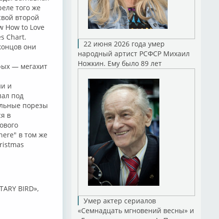
реле того же
свой второй
w How to Love
s Chart.
22 июня 2026 года умер
 концов они
народный артист РСФСР Михаил
Ножкин. Ему было 89 лет
рых — мегахит
ии и
пал под
ильные порезы
я в
ового
ere" в том же
ristmas
ITARY BIRD»,
Умер актер сериалов
«Семнадцать мгновений весны» и