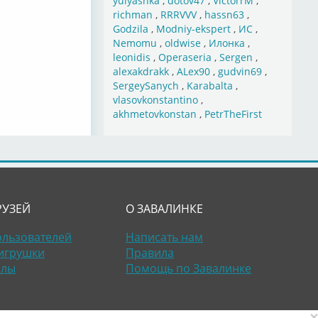
yulyashka
,
dotov47
,
VictorrM
,
richman
,
RRRVVV
,
hassn63
,
Godzila
,
Modniy-ekspert
,
ИС
,
Nemomu
,
oldwise
,
Илонка
,
leonidis
,
Operaseria
,
Sergen
,
alexakdrakk
,
ALex90
,
gudvin69
,
SergeySanych
,
Karabalta
,
vlasovkonstantino
,
akhmetovkonstan
,
PetrTheFirst
РУЗЕЙ
О ЗАВАЛИНКЕ
ользователей
Написать нам
игрушки
Правила
алы
Помощь по Завалинке
×