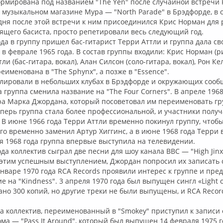
рмирована под названием "The Yen" после случайной встречи 
 музыкальном магазине Мура — "North Parade" в Брэдфорде, в 
 дня после этой встречи к ним присоединился Крис Норман для 
ящего басиста, просто репетировали весь следующий год.
ода в группу пришел бас-гитарист Терри Аттли и группа дала с
 в феврале 1965 года. В состав группы входили: Крис Норман (р
тли (бас-гитара, вокал), Алан Силсон (соло-гитара, вокал), Рон Ке
еименована в "The Sphynx", а позже в "Essence".
олировали в небольших клубах в Брэдфорде и окружающих сооб
а группа сменила название на "The Four Corners". В апреле 1968
а Марка Джордана, который посоветовал им переименовать гру
Теперь группа стала более профессиональной, и участники полу
 В июне 1966 года Терри Аттли временно покинул группу, чтоб
его временно заменил Артур Хиггинс, а в июне 1968 года Терри 
ря 1968 года группа впервые выступила на телевидении.
ода коллектив сыграл две песни для шоу канала BBC — "High Jinx
этим успешным выступлением, Джордан попросил их записать
январе 1970 года RCA Records проявили интерес к группе и пре
 на "Kindness". 3 апреля 1970 года был выпущен сингл «Light of
ано 300 копий, но другие треки не были выпущены, и RCA Recor
да коллектив, переименованный в "Smokey" приступил к записи 
ма — "Pass It Around", который был выпущен 14 февраля 1975 г