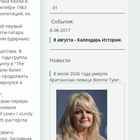
Рона Келли и
октябре 1963
31
репетиций, но
События:
вой первый
8-08-2017
итм-гитара,
лли (ударные).
8 августа - Календарь Истории.
ществах. В
 года группа
Новости
ппу в "The
чали более
8 июля 2026 года умерла
ы продолжить
британская певица Bonnie Tyler.
вернулся в
".
 свою первую
дложили
 Love» / «Lindy
ds расторгла
своего
ода. Заглавная