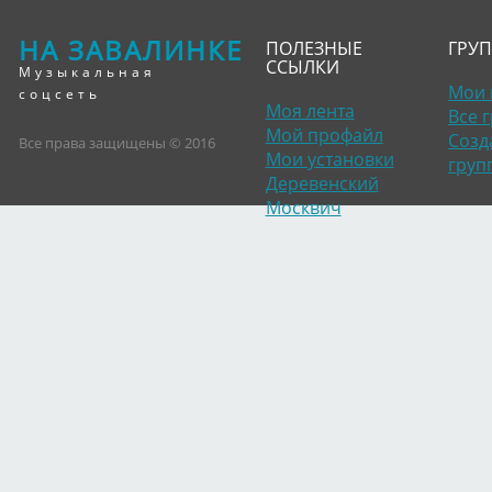
НА ЗАВАЛИНКЕ
ПОЛЕЗНЫЕ
ГРУ
ССЫЛКИ
Музыкальная
Мои 
соцсеть
Моя лента
Все 
Мой профайл
Созд
Все права защищены © 2016
Мои установки
груп
Деревенский
Москвич