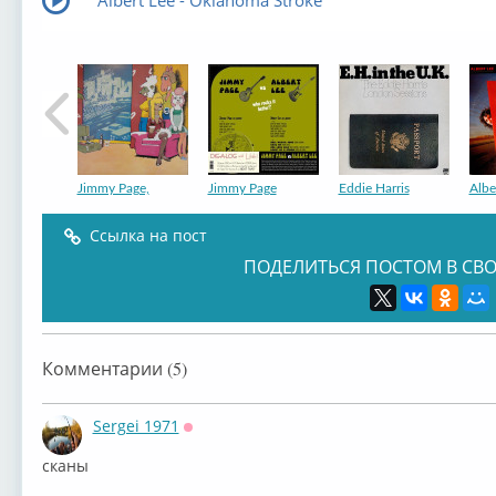
Albert Lee - Oklahoma Stroke
Jimmy Page,
Jimmy Page
Eddie Harris
Albe
Ссылка на пост
ПОДЕЛИТЬСЯ ПОСТОМ В СВО
Jimmy Page
Albert Lee
Комментарии (5)
Sergei 1971
Оффлайн
сканы