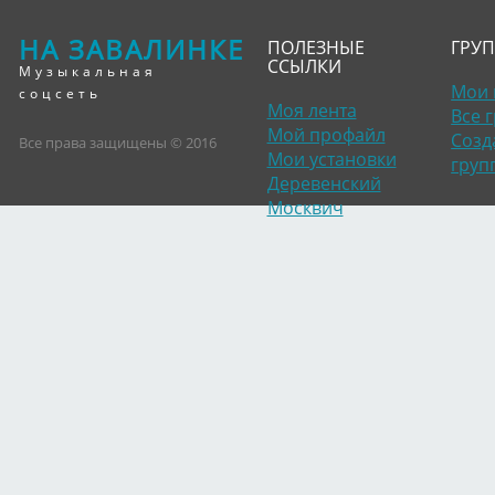
НА ЗАВАЛИНКЕ
ПОЛЕЗНЫЕ
ГРУ
ССЫЛКИ
Музыкальная
Мои 
соцсеть
Моя лента
Все 
Мой профайл
Созд
Все права защищены © 2016
Мои установки
груп
Деревенский
Москвич