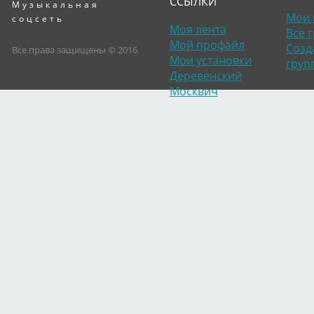
ССЫЛКИ
Музыкальная
Мои 
соцсеть
Моя лента
Все 
Мой профайл
Созд
Все права защищены © 2016
Мои установки
груп
Деревенский
Москвич