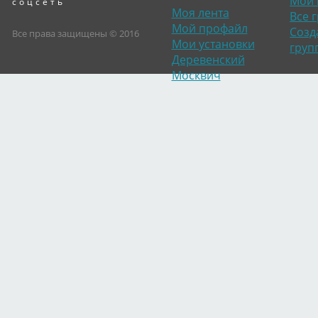
Мои 
соцсеть
Моя лента
Все 
Мой профайл
Созд
Все права защищены © 2016
Мои установки
груп
Деревенский
Москвич