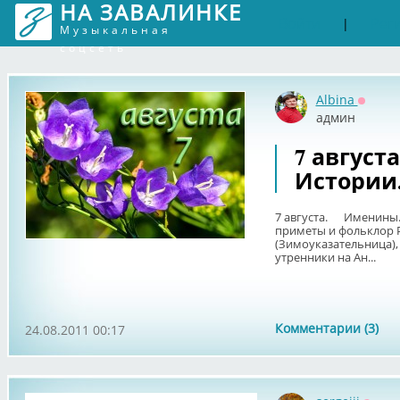
НА ЗАВАЛИНКЕ
Войти
Рег
|
Музыкальная
соцсеть
Albina
Оффла
админ
7 август
Истории
7 августа. Именины.
приметы и фольклор 
(Зимоуказательница),
утренники на Ан...
Комментарии (3)
24.08.2011 00:17