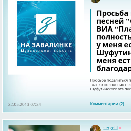
Просьба
песней "
ВИА "Пла
полность
у меня ес
Шуфутинс
меня ест
благодар
Просьба поделиться пе
только полностью песн
Шуфутинского эта пес
Комментарии (2)
22.05.2013 07:24
sergeiii