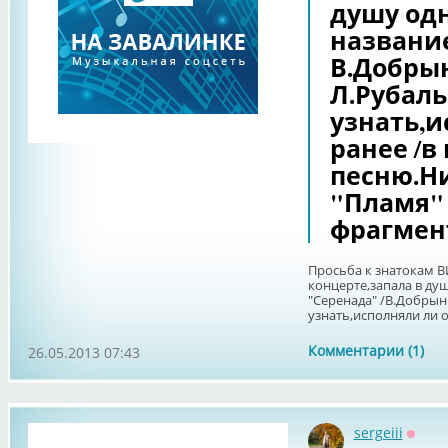
душу одн
название
В.Добры
Л.Рубаль
узнать,и
ранее /в 
песню.Н
"Пламя" 
фрагмен
Просьба к знатокам В
концерте,запала в ду
"Серенада" /В.Добрын
узнать,исполняли ли он
Комментарии (1)
26.05.2013 07:43
sergeiii
Оффл