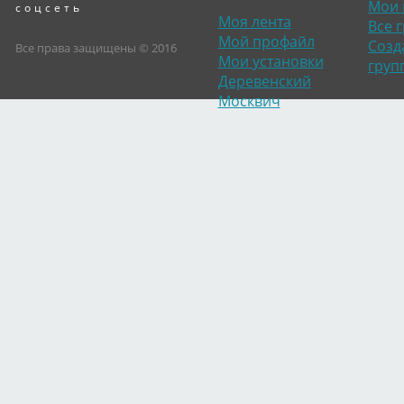
Мои 
соцсеть
Моя лента
Все 
Мой профайл
Созд
Все права защищены © 2016
Мои установки
груп
Деревенский
Москвич