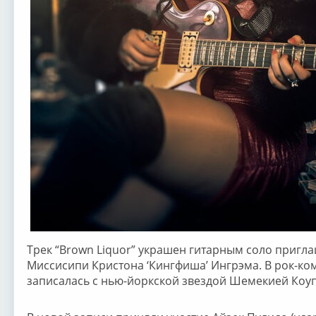
Трек “Brown Liquor” украшен гитарным соло пригла
Миссисипи Кристона ‘Кингфиша’ Ингрэма. В рок-ко
записалась с нью-йоркской звездой Шемекией Коуп