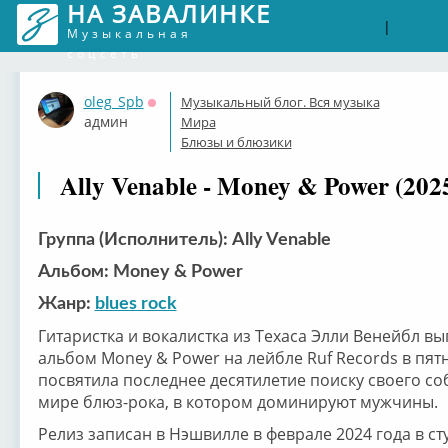
НА ЗАВАЛИНКЕ
Войти
Рег
|
Музыкальная
соцсеть
oleg_Spb
Музыкальный блог. Вся музыка
Оффлайн
админ
Мира
Блюзы и блюзики
Ally Venable - Money & Power (202
Группа (Исполнитель): Ally Venable
Альбом: Money & Power
Жанр:
blues rock
Гитаристка и вокалистка из Техаса Элли Венейбл в
альбом Money & Power на лейбле Ruf Records в пятн
посвятила последнее десятилетие поиску своего со
мире блюз-рока, в котором доминируют мужчины.
Релиз записан в Нэшвилле в феврале 2024 года в с