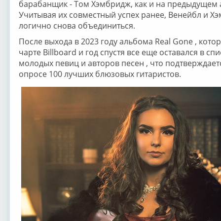
барабанщик - Том Хэмбридж, как и на предыдущем 
Учитывая их совместный успех ранее, Венейбл и 
логично снова объединиться.
После выхода в 2023 году альбома Real Gone , кото
чарте Billboard и год спустя все еще оставался в сп
молодых певиц и авторов песен , что подтверждаетс
опросе 100 лучших блюзовых гитаристов.