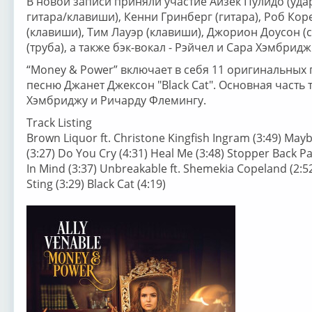
В новой записи приняли участие Айзек Пулидо (уда
гитара/клавиши), Кенни Гринберг (гитара), Роб Кор
(клавиши), Тим Лауэр (клавиши), Джорион Доусон (
(труба), а также бэк-вокал - Рэйчел и Сара Хэмбридж
“Money & Power” включает в себя 11 оригинальных 
песню Джанет Джексон "Black Cat". Основная часть
Хэмбриджу и Ричарду Флемингу.
Track Listing
Brown Liquor ft. Christone Kingfish Ingram (3:49) Ma
(3:27) Do You Cry (4:31) Heal Me (3:48) Stopper Back P
In Mind (3:37) Unbreakable ft. Shemekia Copeland (2:52
Sting (3:29) Black Cat (4:19)