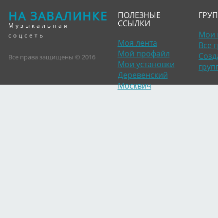
НА ЗАВАЛИНКЕ
ПОЛЕЗНЫЕ
ГРУ
ССЫЛКИ
Музыкальная
Мои 
соцсеть
Моя лента
Все 
Мой профайл
Созд
Все права защищены © 2016
Мои установки
груп
Деревенский
Москвич