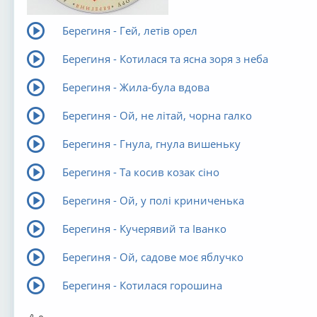
Берегиня - Гей, летів орел
Берегиня - Котилася та ясна зоря з неба
Берегиня - Жила-була вдова
Берегиня - Ой, не літай, чорна галко
Берегиня - Гнула, гнула вишеньку
Берегиня - Та косив козак сіно
Берегиня - Ой, у полі криниченька
Берегиня - Кучерявий та Іванко
Берегиня - Ой, садове моє яблучко
Берегиня - Котилася горошина