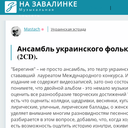
НА ЗАВАЛИНКЕ
Войти
Рег
|
Музыкальная
соцсеть
Mastach
Украинская эстрада
Оффлайн
Ансамбль украинского фольк
(2CD).
"Берегиня" – не просто ансамбль, это театр украин
стававший лауреатом Международного конкурса. И
издание не содержит видеозаписей, зато оно состои
понимете, что двойной альбом - это немало музыки
оценить все разнообразие творческих достижений "Б
есть что оценить: колядки, щедривки, веснянки, куп
лирические, уличные, лирические баллады, о женск
уделяет внимание многим разновидностям песенного
разбирается в этом вопросе, добавлю, что, когда х
есть возможность ощутить историю изнутри, оживит