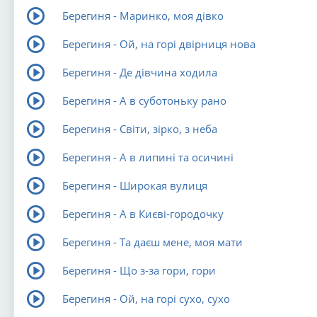
Берегиня - Маринко, моя дівко
Берегиня - Ой, на горі двірниця нова
Берегиня - Де дівчина ходила
Берегиня - А в суботоньку рано
Берегиня - Світи, зірко, з неба
Берегиня - А в липині та осичині
Берегиня - Широкая вулиця
Берегиня - А в Києві-городочку
Берегиня - Та даєш мене, моя мати
Берегиня - Що з-за гори, гори
Берегиня - Ой, на горі сухо, сухо