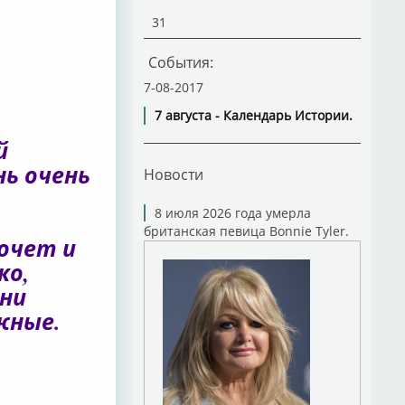
31
События:
7-08-2017
7 августа - Календарь Истории.
й
ень очень
Новости
8 июля 2026 года умерла
британская певица Bonnie Tyler.
почет и
ко,
они
жные.