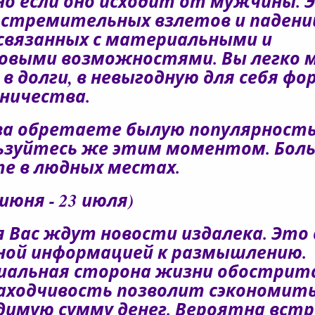
но если оно исходит от мужчины. 
 стремительных взлетов и падени
 связанных с материальными и
овыми возможностями. Вы легко
 в долги, в невыгодную для себя фо
ничества.
ва обретаете былую популярность
ьзуйтесь же этим моментом. Бол
е в людных местах.
 июня - 23 июля)
я Вас ждут новости издалека. Это
ной информацией к размышлению.
альная сторона жизни обостритс
аходчивость позволит сэкономит
димую сумму денег. Вероятна встр