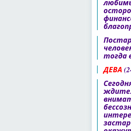
любимы
осторо
финанс
благоп
Постар
челове
тогда 
ДЕВА
(2
Сегодн
ждите.
внимат
бессоз
интере
застар
окажут