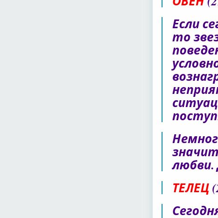
ОВЕН
(
Если с
то зве
поведе
условн
вознаг
неприя
ситуац
поступ
Немног
значит
любви.
ТЕЛЕЦ
(
Сегодн