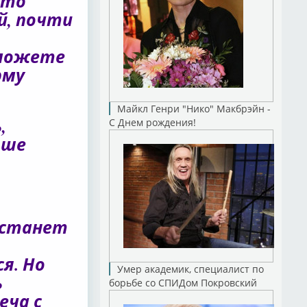
Это
й, почти
 можете
рму
Майкл Генри "Нико" Макбрэйн -
,
С Днем рождения!
ьше
 станет
я. Но
Умер академик, специалист по
ь
борьбе со СПИДом Покровский
еча с