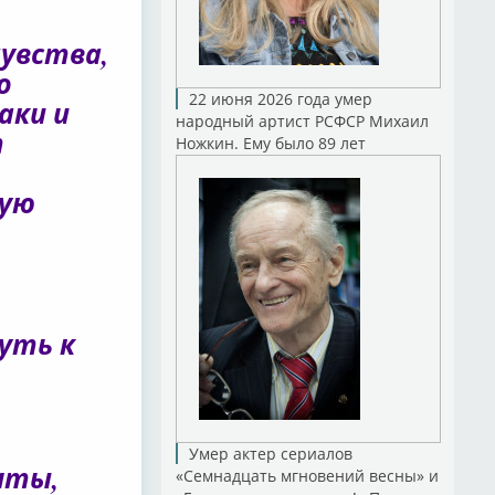
чувства,
о
22 июня 2026 года умер
аки и
народный артист РСФСР Михаил
т
Ножкин. Ему было 89 лет
вую
уть к
Умер актер сериалов
нты,
«Семнадцать мгновений весны» и