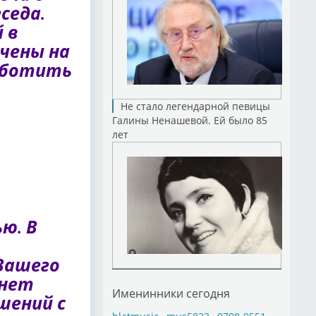
седа.
 в
чены на
аботить
Не стало легендарной певицы
Галины Ненашевой. Ей было 85
лет
ю. В
Вашего
анет
Именинники сегодня
шений с