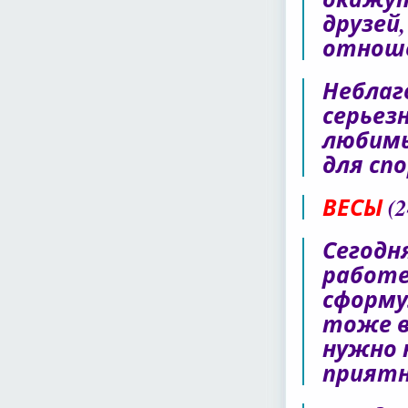
друзей
отноше
Неблаг
серьез
любимы
для спо
ВЕСЫ
(2
Сегодн
работе
сформу
тоже в
нужно 
приятн