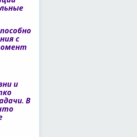
ельные
пособно
ния с
момент
зни и
тко
адачи. В
 что
е