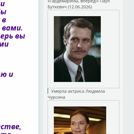
«Гардемарины, вперед!» Паул
ли
Буткевич (12.06.2026)
бы
 в
 вами.
ерь вы
ми
ю и
Умерла актриса Людмила
Чурсина
стве,