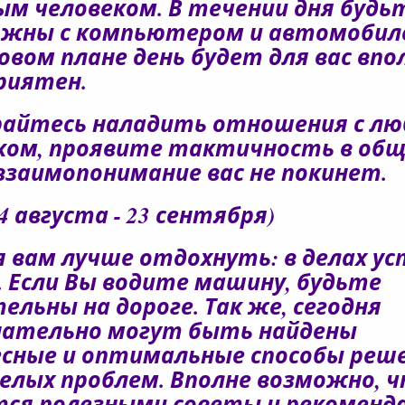
м человеком. В течении дня будь
жны с компьютером и автомобил
овом плане день будет для вас впо
риятен.
айтесь наладить отношения с л
ком, проявите тактичность в общ
взаимопонимание вас не покинет.
4 августа - 23 сентября)
я вам лучше отдохнуть: в делах усп
 Если Вы водите машину, будьте
ельны на дороге. Так же, сегодня
нательно могут быть найдены
сные и оптимальные способы реш
елых проблем. Вполне возможно, 
ся полезными советы и рекоменд