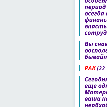
особен
период
всегда
финанс
впасть
сотруд
Вы сно
воспол
бывайт
РАК
(22
Сегодн
еще од
Матери
ваша н
необхо