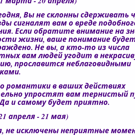
21 марта - 20 апреля)
егодня, Вы не склонны сдерживать 
зды сигналят вам о вреде подобног
ния. Если обратите внимание на зн
ости жизни, ваше понимание буде
раждено. Не вы, а кто-то из числа
тных вам людей угодит в некраси
ию, прославится неблаговидными
ками.
о романтики в ваших действиях
ельно упростят вам тернистый п
 Да и самому будет приятно.
21 апреля - 21 мая)
я, не исключены неприятные моме