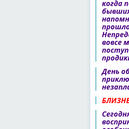
когда 
бывших
напомн
прошло
Непред
вовсе 
поступ
продик
День о
приклю
незапл
БЛИЗН
Сегодн
воспри