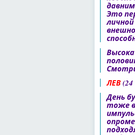
давним
Это пе
личной
внешно
способ
Высока
полови
Смотри
ЛЕВ
(24
День б
тоже в
импуль
опроме
подход