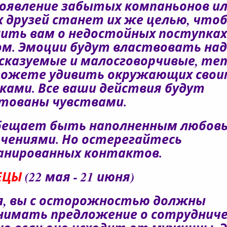
появление забытых компаньонов и
 друзей станет их же целью, что
ить вам о недостойных поступках
м. Эмоции будут властвовать над
сказуемые и малосговорчивые, теп
можете удивить окружающих свои
ками. Все ваши действия будут
тованы чувствами.
бещает быть наполненным любовь
чениями. Но остерегайтесь
анированных контактов.
ЕЦЫ
(22 мая - 21 июня)
я, вы с осторожностью должны
нимать предложение о сотрудниче