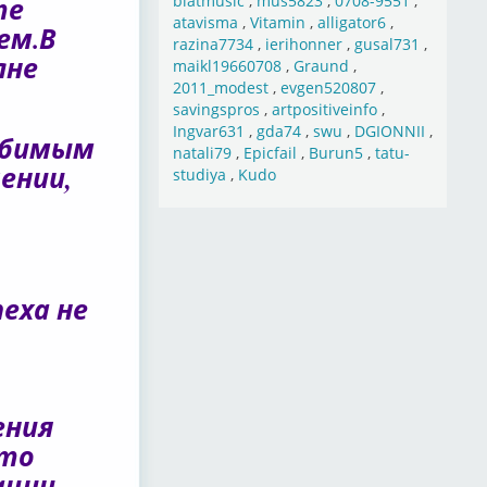
те
blatmusic
,
mus5823
,
0708-9551
,
atavisma
,
Vitamin
,
alligator6
,
ем.В
razina7734
,
ierihonner
,
gusal731
,
лне
maikl19660708
,
Graund
,
2011_modest
,
evgen520807
,
savingspros
,
artpositiveinfo
,
Ingvar631
,
gda74
,
swu
,
DGIONNII
,
юбимым
natali79
,
Epicfail
,
Burun5
,
tatu-
ении,
studiya
,
Kudo
еха не
ения
что
ации